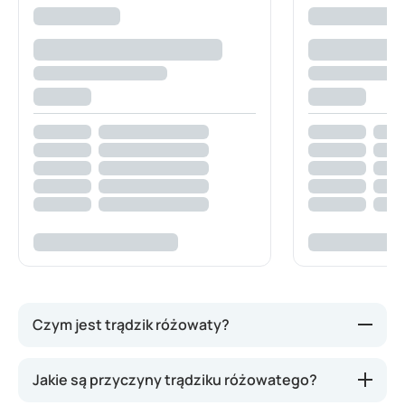
Czym jest trądzik różowaty?
Trądzik różowaty przypomina zwykły trądzik, ale nie
Jakie są przyczyny trądziku różowatego?
ma z nim nic wspólnego. To przewlekła choroba