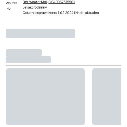
Drs. Wouter Mol
:
BIG: 9057675501
Lekarz rodzinny
Ostatnio sprawdzono: 1.02.2024 | Nadal aktualne