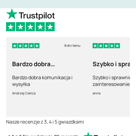
8 dni temu
Bardzo dobra
Szybko i spra
komunikacja i wysyłka
Bardzo dobra komunikacja i
Szybko i sprawnie.
wysyłka
zainteresowanie po
pełny profesjonaliz
Andrzej Cielica
anna
Nasze recenzje z 3, 4 i 5 gwiazdkami