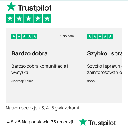
9 dni temu
Bardzo dobra
Szybko i spra
komunikacja i wysyłka
Bardzo dobra komunikacja i
Szybko i sprawnie.
wysyłka
zainteresowanie po
pełny profesjonaliz
Andrzej Cielica
anna
Nasze recenzje z 3, 4 i 5 gwiazdkami
4.8
z 5
Na podstawie
75 recenzji