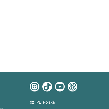
PL | Polska
cy