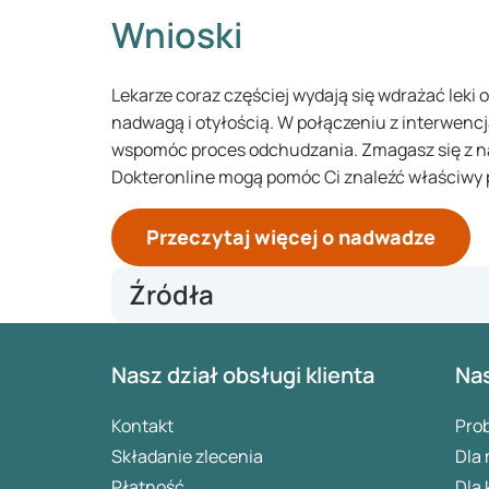
Wnioski
Lekarze coraz częściej wydają się wdrażać leki
nadwagą i otyłością. W połączeniu z interwenc
wspomóc proces odchudzania. Zmagasz się z n
Dokteronline mogą pomóc Ci znaleźć właściwy 
Przeczytaj więcej o nadwadze
Źródła
https://www.ama-assn.org/delivering-care/public-
Nasz dział obsługi klienta
Nas
obesity-medication#
https://huisarts.bsl.nl/afslankmedicatie-rol-bijwe
https://www.health.harvard.edu/topics/diet-and-we
Kontakt
Pro
https://pmc.ncbi.nlm.nih.gov/articles/PMC3519150/
Składanie zlecenia
Dla
Płatność
Dla 