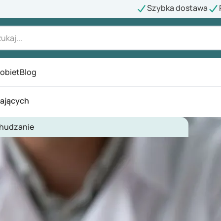
Szybka dostawa
kobiet
Blog
zających
hudzanie