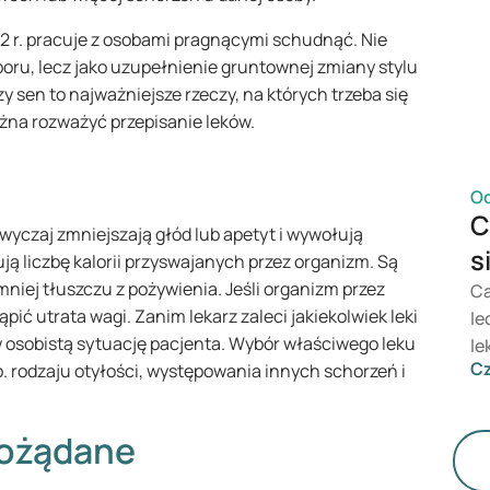
cu
2 r. pracuje z osobami pragnącymi schudnąć. Nie
my
boru, lecz jako uzupełnienie gruntownej zmiany stylu
Mo
y sen to najważniejsze rzeczy, na których trzeba się
od
można rozważyć przepisanie leków.
ar
ma
sk
O
C
wyczaj zmniejszają głód lub apetyt i wywołują
s
ją liczbę kalorii przyswajanych przez organizm. Są
mniej tłuszczu z pożywienia. Jeśli organizm przez
Ca
pić utrata wagi. Zanim lekarz zaleci jakiekolwiek leki
le
rw osobistą sytuację pacjenta. Wybór właściwego leku
le
Cz
p. rodzaju otyłości, występowania innych schorzeń i
No
Cz
dos
pożądane
ce
dz