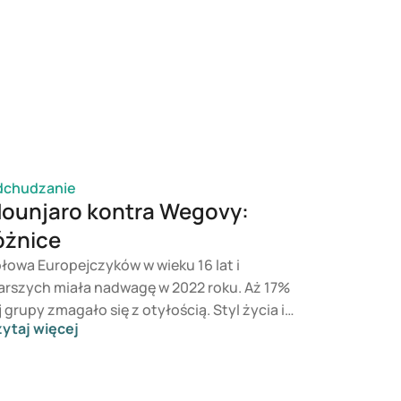
dchudzanie
ounjaro kontra Wegovy:
óżnice
łowa Europejczyków w wieku 16 lat i
arszych miała nadwagę w 2022 roku. Aż 17%
j grupy zmagało się z otyłością. Styl życia i
ytaj więcej
ilansowana dieta to podstawa zdrowej
sy ciała, ale jeśli to nie wystarcza, można
ęgnąć po leczenie farmakologiczne.
unjaro zostało stworzone do leczenia