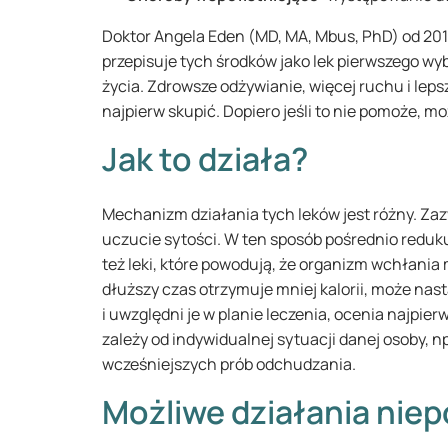
Doktor Angela Eden (MD, MA, Mbus, PhD) od 201
przepisuje tych środków jako lek pierwszego wy
życia. Zdrowsze odżywianie, więcej ruchu i lepsz
najpierw skupić. Dopiero jeśli to nie pomoże, 
Jak to działa?
Mechanizm działania tych leków jest różny. Zaz
uczucie sytości. W ten sposób pośrednio reduku
też leki, które powodują, że organizm wchłania 
dłuższy czas otrzymuje mniej kalorii, może nastą
i uwzględni je w planie leczenia, ocenia najpie
zależy od indywidualnej sytuacji danej osoby, n
wcześniejszych prób odchudzania.
Możliwe działania nie