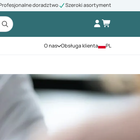
Profesjonalne doradztwo
Szeroki asortyment
O nas
Obsługa klienta
PL
Otwórz menu