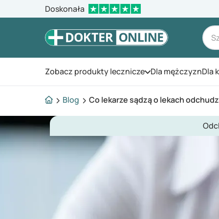
Doskonała
Zobacz produkty lecznicze
Dla mężczyzn
Dla 
Otwórz menu
Blog
Co lekarze sądzą o lekach odchud
Odc