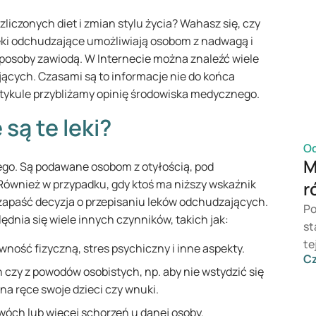
czonych diet i zmian stylu życia? Wahasz się, czy
ki odchudzające umożliwiają osobom z nadwagą i
 sposoby zawiodą. W Internecie można znaleźć wiele
jących. Czasami są to informacje nie do końca
artykule przybliżamy opinię środowiska medycznego.
są te leki?
O
M
ego. Są podawane osobom z otyłością, pod
 Również w przypadku, gdy ktoś ma niższy wskaźnik
r
zapaść decyzja o przepisaniu leków odchudzających.
Po
lędnia się wiele innych czynników, takich jak:
st
te
tywność fizyczną, stres psychiczny i inne aspekty.
Cz
zb
 czy z powodów osobistych, np. aby nie wstydzić się
ma
 na ręce swoje dzieci czy wnuki.
si
wóch lub więcej schorzeń u danej osoby.
Mo