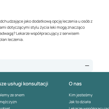
 odchudzające jako dodatkową opcję leczenia u osób z
jami dotyczącymi stylu życia leki mogą znacząco
adwagą? Lekarze współpracujący z serwisem
plan leczenia.
health/what-doctors-wish-patients-knew-about-anti-
ze usługi konsultacji
O nas
rkingen-en-overwegingen-voor-huisartsen/
ight-loss
blemy ze snem
Kim jesteśmy
 mężczyzn
Jak to działa
kobiet
Lekarze współpracują