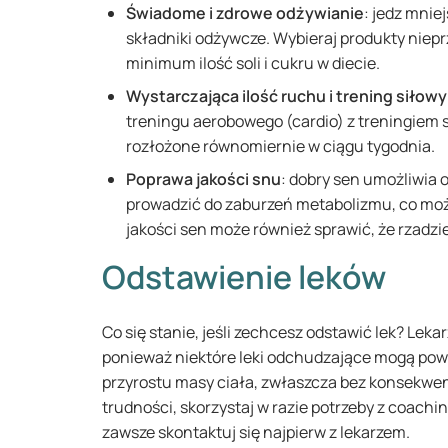
Świadome i zdrowe odżywianie
: jedz mnie
składniki odżywcze. Wybieraj produkty nieprz
minimum ilość soli i cukru w ​​diecie.
Wystarczająca ilość ruchu i trening siłowy
treningu aerobowego (cardio) z treningiem 
rozłożone równomiernie w ciągu tygodnia.
Poprawa jakości snu
: dobry sen umożliwia
prowadzić do zaburzeń metabolizmu, co moż
jakości sen może również sprawić, że rzadzi
Odstawienie leków
Co się stanie, jeśli zechcesz odstawić lek? Leka
ponieważ niektóre leki odchudzające mogą po
przyrostu masy ciała, zwłaszcza bez konsekwentn
trudności, skorzystaj w razie potrzeby z coachi
zawsze skontaktuj się najpierw z lekarzem.