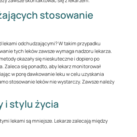
eży zawsze skontaktować się z lekarzem.
żających stosowanie
ad lekami odchudzającymi? W takim przypadku
owanie tych leków zawsze wymaga nadzoru lekarza.
metody okazały się nieskuteczne i dopiero po
. Zaleca się ponadto, aby lekarz monitorował
iając w porę dawkowanie leku w celu uzyskania
amo stosowanie leków nie wystarczy. Zawsze należy
i stylu życia
ymi lekami są mniejsze. Lekarze zalecają między