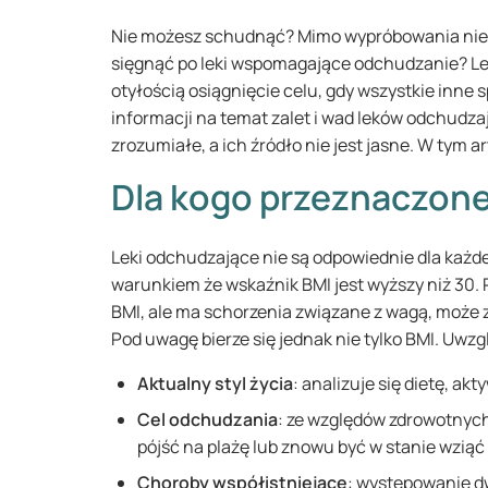
Nie możesz schudnąć? Mimo wypróbowania niezli
sięgnąć po leki wspomagające odchudzanie? Le
otyłością osiągnięcie celu, gdy wszystkie inne
informacji na temat zalet i wad leków odchudza
zrozumiałe, a ich źródło nie jest jasne. W tym 
Dla kogo przeznaczone 
Leki odchudzające nie są odpowiednie dla każd
warunkiem że wskaźnik BMI jest wyższy niż 30.
BMI, ale ma schorzenia związane z wagą, może 
Pod uwagę bierze się jednak nie tylko BMI. Uwzg
Aktualny styl życia
: analizuje się dietę, ak
Cel odchudzania
: ze względów zdrowotnych
pójść na plażę lub znowu być w stanie wziąć
Choroby współistniejące
: występowanie d