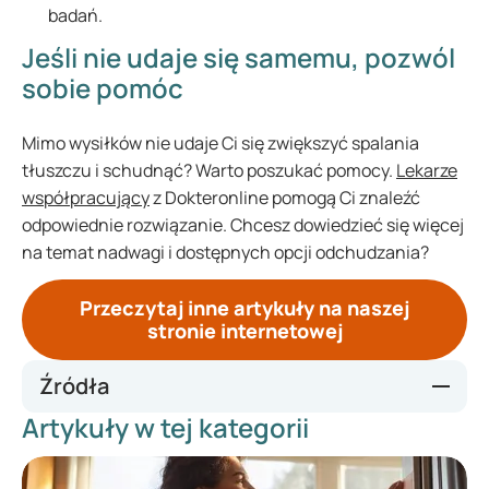
badań.
Jeśli nie udaje się samemu, pozwól
sobie pomóc
Mimo wysiłków nie udaje Ci się zwiększyć spalania
tłuszczu i schudnąć? Warto poszukać pomocy.
Lekarze
współpracujący
z Dokteronline pomogą Ci znaleźć
odpowiednie rozwiązanie. Chcesz dowiedzieć się więcej
na temat nadwagi i dostępnych opcji odchudzania?
Przeczytaj inne artykuły na naszej
stronie internetowej
Źródła
Artykuły w tej kategorii
https://www.thuisarts.nl/gezond-eten/ik-wil-gezond-eten
https://www.thuisarts.nl/obesitas-bij-volwassenen/ik-ben-
te-zwaar-en-wil-gezonder-leven