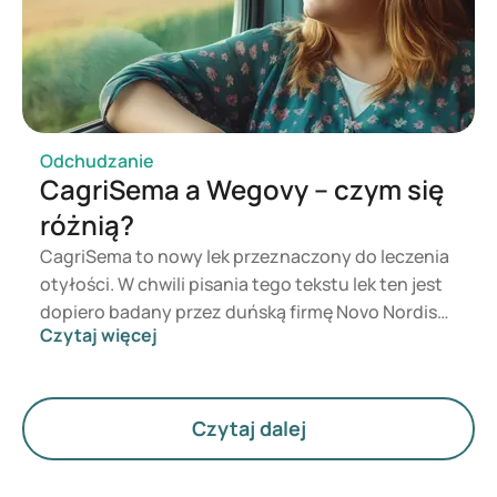
Mounjaro daje jednak też efekty w odchudzaniu i
utrzymaniu wagi. W tym artykule omawiamy oba
leki, ich wpływ na masę ciała, najważniejsze
różnice i możliwe skutki uboczne.
Odchudzanie
CagriSema a Wegovy – czym się
różnią?
CagriSema to nowy lek przeznaczony do leczenia
otyłości. W chwili pisania tego tekstu lek ten jest
dopiero badany przez duńską firmę Novo Nordisk i
Czytaj więcej
nie trafił jeszcze na rynek. Czym jednak różni się
do aktualnie dostępnego leku Wegovy? Oba te leki
mają na celu wspomaganie utraty wagi, jednak ich
działanie jest inne. W tym artykule przyjrzymy się
Czytaj dalej
bliżej obu lekom, ich działaniu i najważniejszym
różnicom między nimi.