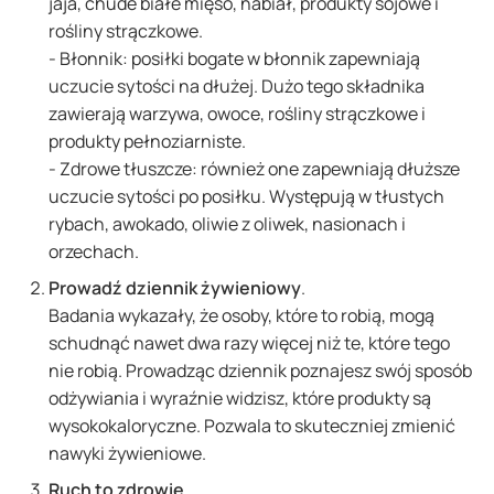
jaja, chude białe mięso, nabiał, produkty sojowe i
rośliny strączkowe.
- Błonnik: posiłki bogate w błonnik zapewniają
uczucie sytości na dłużej. Dużo tego składnika
zawierają warzywa, owoce, rośliny strączkowe i
produkty pełnoziarniste.
- Zdrowe tłuszcze: również one zapewniają dłuższe
uczucie sytości po posiłku. Występują w tłustych
rybach, awokado, oliwie z oliwek, nasionach i
orzechach.
Prowadź dziennik żywieniowy
.
Badania wykazały, że osoby, które to robią, mogą
schudnąć nawet dwa razy więcej niż te, które tego
nie robią. Prowadząc dziennik poznajesz swój sposób
odżywiania i wyraźnie widzisz, które produkty są
wysokokaloryczne. Pozwala to skuteczniej zmienić
nawyki żywieniowe.
Ruch to zdrowie
.