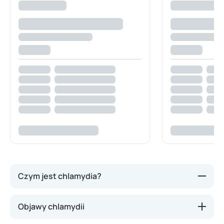
Czym jest chlamydia?
Chlamydia to jedna z najczęstszych infekcji
Objawy chlamydii
przenoszonych drogą płciową. Wywołuje ją bakteria