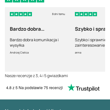
8 dni temu
Bardzo dobra
Szybko i spra
komunikacja i wysyłka
Bardzo dobra komunikacja i
Szybko i sprawnie.
wysyłka
zainteresowanie po
pełny profesjonaliz
Andrzej Cielica
anna
Nasze recenzje z 3, 4 i 5 gwiazdkami
4.8
z 5
Na podstawie
75 recenzji