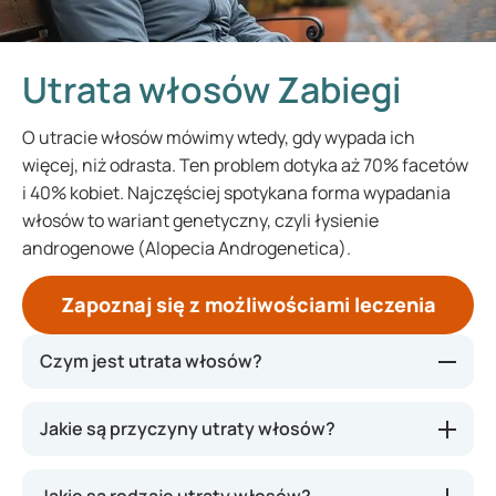
Utrata włosów Zabiegi
O utracie włosów mówimy wtedy, gdy wypada ich
więcej, niż odrasta. Ten problem dotyka aż 70% facetów
i 40% kobiet. Najczęściej spotykana forma wypadania
włosów to wariant genetyczny, czyli łysienie
androgenowe (Alopecia Androgenetica).
Zapoznaj się z możliwościami leczenia
Czym jest utrata włosów?
Utrata włosów, czyli po prostu ich wypadanie, to
Jakie są przyczyny utraty włosów?
proces, w którym tracimy włosy lub stają się one
coraz rzadsze. Zwykle chodzi o włosy na głowie, ale