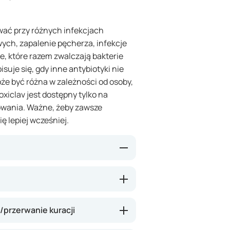
wać przy różnych infekcjach
wych, zapalenie pęcherza, infekcje
e, które razem zwalczają bakterie
suje się, gdy inne antybiotyki nie
że być różna w zależności od osoby,
oxiclav jest dostępny tylko na
owania. Ważne, żeby zawsze
ę lepiej wcześniej.
 zabijając już istniejące bakterie.
any komórkowej bakterii) i kwasu
zkładem przez niektóre bakterie)
/przerwanie kuracji
terii. Dzięki temu może być
ę wyleczyć innymi antybiotykami.