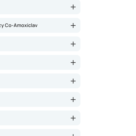
żeby dokończyć całą kurację.
zy Co-Amoxiclav