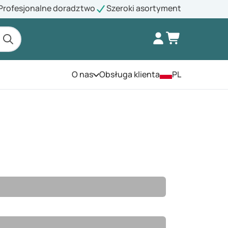
Profesjonalne doradztwo
Szeroki asortyment
O nas
Obsługa klienta
PL
Otwórz menu