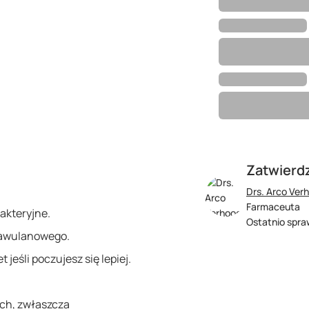
Zatwierd
Drs. Arco Ver
Farmaceuta
akteryjne.
Ostatnio spra
lawulanowego.
jeśli poczujesz się lepiej.
ach, zwłaszcza