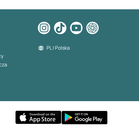
PL | Polska
cy
cza