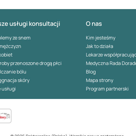
ze usługi konsultacji
O nas
blemy ze snem
Kim jesteśmy
 mężczyzn
Jak to działa
kobiet
Lekarze współpracują
oby przenoszone drogą płci
Medyczna Rada Dorad
lczanie bólu
Blog
ęgnacja skóry
Mapa strony
 usługi
Program partnerski