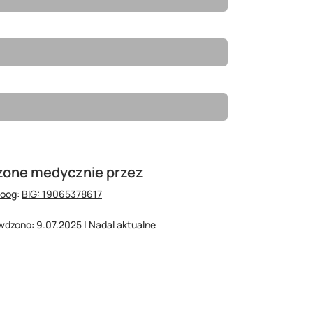
zone medycznie przez
hoog
:
BIG: 19065378617
wdzono: 9.07.2025 | Nadal aktualne