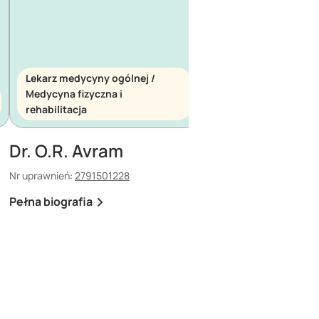
Lekarz medycyny ogólnej /
Medycyna fizyczna i
Lekarz medycyny ogó
rehabilitacja
Medycyna ratunkow
Dr. O.R. Avram
Dr. E. Maescu
Nr uprawnień:
2791501228
Nr uprawnień:
880308308
Pełna biografia
Pełna biografia