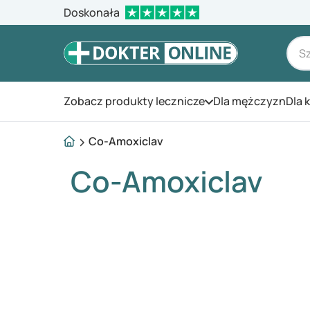
Doskonała
Zobacz produkty lecznicze
Dla mężczyzn
Dla 
Otwórz menu
Co-Amoxiclav
Co-Amoxiclav