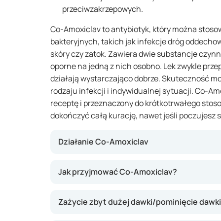
przeciwzakrzepowych.
Co-Amoxiclav to antybiotyk, który można stoso
bakteryjnych, takich jak infekcje dróg oddecho
skóry czy zatok. Zawiera dwie substancje czynn
oporne na jedną z nich osobno. Lek zwykle przepi
działają wystarczająco dobrze. Skuteczność mo
rodzaju infekcji i indywidualnej sytuacji. Co-Am
receptę i przeznaczony do krótkotrwałego stos
dokończyć całą kurację, nawet jeśli poczujesz si
Działanie Co-Amoxiclav
Co-Amoxiclav działa, hamując wzrost bakterii i
Jak przyjmować Co-Amoxiclav?
Połączenie amoksycyliny (blokuje budowę ści
klawulanowego (chroni amoksycylinę przed ro
Zażycie zbyt dużej dawki/pominięcie dawki
sprawia, że lek działa na więcej rodzajów bak
skuteczny przy infekcjach, których nie da si