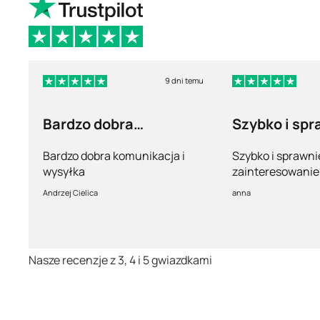
9 dni temu
Bardzo dobra
Szybko i spr
komunikacja i wysyłka
Bardzo dobra komunikacja i
Szybko i sprawni
wysyłka
zainteresowanie 
pełny profesjona
Andrzej Cielica
anna
Nasze recenzje z 3, 4 i 5 gwiazdkami