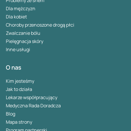
Problemy ze snem
Dla mężczyzn
Dla kobiet
Choroby przenoszone drogą płci
Zwalczanie bólu
Pielęgnacja skóry
Inne usługi
O nas
Kim jesteśmy
Jak to działa
Lekarze współpracujący
Medyczna Rada Doradcza
Blog
Mapa strony
Program partnerski