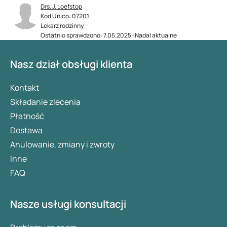
Drs. J. Loefstop
Kod Unico: 07201
Lekarz rodzinny
Ostatnio sprawdzono: 7.05.2025 | Nadal aktualne
Nasz dział obsługi klienta
Kontakt
Składanie zlecenia
Płatność
Dostawa
Anulowanie, zmiany i zwroty
Inne
FAQ
Nasze usługi konsultacji