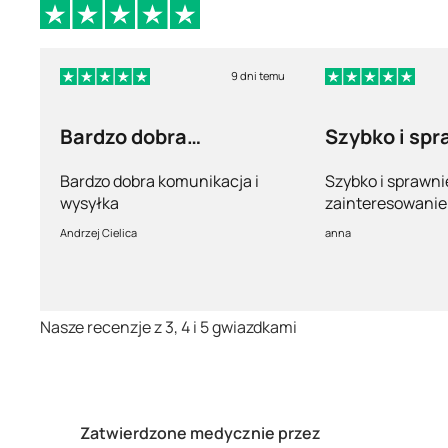
9 dni temu
Bardzo dobra
Szybko i spr
komunikacja i wysyłka
Bardzo dobra komunikacja i
Szybko i sprawni
wysyłka
zainteresowanie 
pełny profesjona
Andrzej Cielica
anna
Nasze recenzje z 3, 4 i 5 gwiazdkami
Zatwierdzone medycznie przez