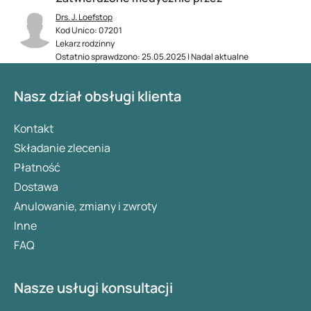
Drs. J. Loefstop
Kod Unico: 07201
Lekarz rodzinny
Ostatnio sprawdzono: 25.05.2025 | Nadal aktualne
Nasz dział obsługi klienta
Kontakt
Składanie zlecenia
Płatność
Dostawa
Anulowanie, zmiany i zwroty
Inne
FAQ
Nasze usługi konsultacji