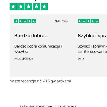
9 dni temu
Bardzo dobra
Szybko i spr
komunikacja i wysyłka
Bardzo dobra komunikacja i
Szybko i sprawni
wysyłka
zainteresowanie 
pełny profesjona
Andrzej Cielica
anna
Nasze recenzje z 3, 4 i 5 gwiazdkami
Zatwierdzone medycznie przez