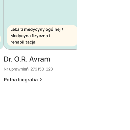
Lekarz medycyny ogólnej /
Medycyna fizyczna i
Lekarz medycyny ogó
rehabilitacja
Medycyna ratunkow
Dr. O.R. Avram
Dr. E. Maescu
Nr uprawnień:
2791501228
Nr uprawnień:
880308308
Pełna biografia
Pełna biografia