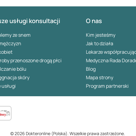
ze usługi konsultacji
O nas
blemy ze snem
Kim jesteśmy
 mężczyzn
Jak to działa
kobiet
Lekarze współpracują
oby przenoszone drogą płci
Medyczna Rada Dorad
lczanie bólu
Blog
ęgnacja skóry
Mapa strony
 usługi
Program partnerski
© 2026 Dokteronline (Polska). Wszelkie prawa zastrzeżone.