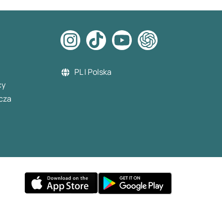
PL | Polska
cy
cza