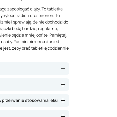
ga zapobiegać ciąży. To tabletka
ynyloestradiol i drospirenon. Te
mie i sprawiają, że nie dochodzi do
iączki będą bardziej regularne,
ienie będzie mniej obfite. Pamiętaj,
 osoby. Yasmin nie chroni przed
jest, żeby brać tabletkę codziennie
zcza śluz szyjkowy (co utrudnia
błona śluzowa macicy jest mniej
j komórki jajowej. Dzięki temu
i/przerwanie stosowania leku
eśli bierzesz ją prawidłowo i
 zajścia w ciążę jest bardzo