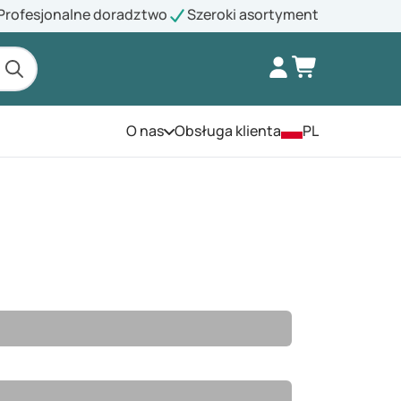
Profesjonalne doradztwo
Szeroki asortyment
O nas
Obsługa klienta
PL
Otwórz menu