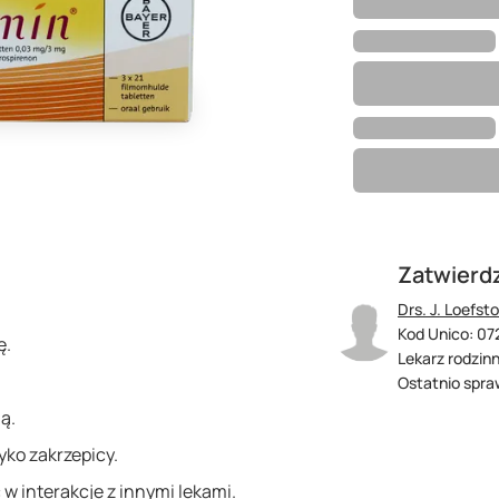
Zatwierd
Drs. J. Loefst
Kod Unico: 07
ę.
Lekarz rodzin
Ostatnio spra
ą.
yko zakrzepicy.
 interakcje z innymi lekami.