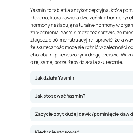
Yasmin to tabletka antykoncepcyjna, która poma
złożona, która zawiera dwa żeńskie hormony: et
hormony naśladują naturalne hormony w organiz
zapłodnienia. Yasmin może też sprawić, że mies
złagodzić ból menstruacyjny i sprawić, że krwaw
że skuteczność może się różnić w zależności od
chorobami przenoszonymi drogą płciową. Ważne 
o tej samej porze, żeby działała skutecznie.
Jak działa Yasmin
Yasmin działa tak, że hamuje owulację, zagęs
Jak stosować Yasmin?
plemnikom dotarcie do macicy) i sprawia, że 
odpowiednia do zagnieżdżenia się zapłodnione
Zażycie zbyt dużej dawki/pominięcie dawk
Yasmin może skutecznie chronić przed ciążą, j
codziennie. Przy właściwym stosowaniu ryzyko
małe.
Kiedy nie stosować