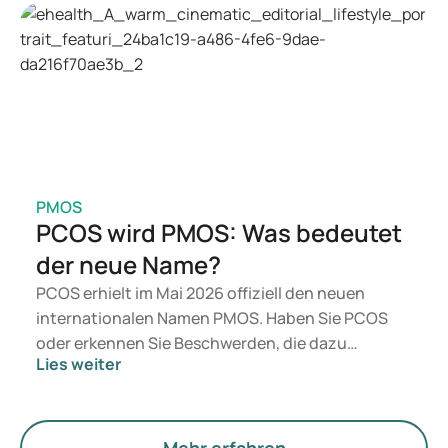
Wegovy infrage. Welche Behandlung für Sie
geeignet ist, entscheidet ein Arzt auf Basis Ihrer
gesundheitlichen Verfassung, Ihres BMI und Ihrer
aktuellen Medikation.
PMOS
PCOS wird PMOS: Was bedeutet
der neue Name?
PCOS erhielt im Mai 2026 offiziell den neuen
internationalen Namen PMOS. Haben Sie PCOS
oder erkennen Sie Beschwerden, die dazu
Lies weiter
passen? Medizinisch ändert sich vorerst nichts.
Der neue Begriff legt jedoch mehr Gewicht auf
Hormone, den Stoffwechsel und die Funktion der
Eierstöcke.