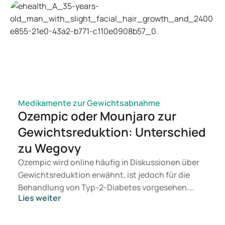
Medikamente zur Gewichtsabnahme
Ozempic oder Mounjaro zur
Gewichtsreduktion: Unterschied
zu Wegovy
Ozempic wird online häufig in Diskussionen über
Gewichtsreduktion erwähnt, ist jedoch für die
Behandlung von Typ-2-Diabetes vorgesehen.
Lies weiter
Suchen Sie eine Therapie zur Gewichtskontrolle,
kommen eher Präparate wie Mounjaro und