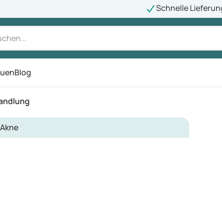
Schnelle Lieferun
auen
Blog
ü
andlung
Akne