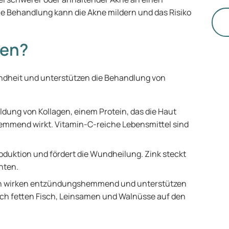
be
e Behandlung kann die Akne mildern und das Risiko
Be
di
fen?
et
Ar
ne
undheit und unterstützen die Behandlung von
zu
we
fi
Bildung von Kollagen, einem Protein, das die Haut
Pr
hemmend wirkt. Vitamin-C-reiche Lebensmittel sind
we
produktion und fördert die Wundheilung. Zink steckt
hten.
n wirken entzündungshemmend und unterstützen
uch fetten Fisch, Leinsamen und Walnüsse auf den