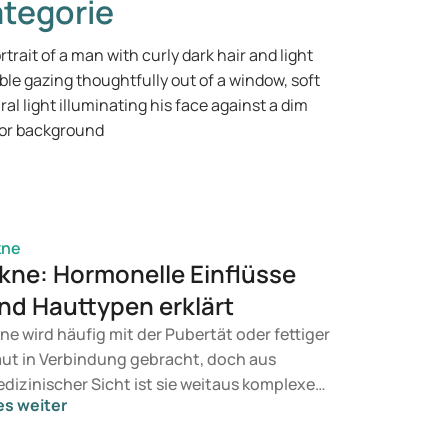
tegorie
kne
kne: Hormonelle Einflüsse
nd Hauttypen erklärt
ne wird häufig mit der Pubertät oder fettiger
ut in Verbindung gebracht, doch aus
dizinischer Sicht ist sie weitaus komplexer.
es weiter
e entsteht durch eine Kombination
rschiedener Faktoren, von Hormonen bis hin