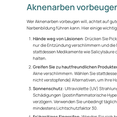
Aknenarben vorbeuge
Wer Aknenarben vorbeugen will, achtet auf gu
Narbenbildung führen kann. Hier einige wichtig
Hände weg von Läsionen
: Drücken Sie Pick
nur die Entzündung verschlimmern und die
stattdessen Medikamente wie Salicylsäure o
halten.
Greifen Sie zu hautfreundlichen Produkte
Akne verschlimmern. Wählen Sie stattdesse
nicht verstopfende) Alternativen, um Ihre 
Sonnenschutz
: Ultraviolette (UV) Strahl
Schädigungen (postinflammatorische Hyper
verzögern. Verwenden Sie unbedingt täglic
mindestens Lichtschutzfaktor 30.
Frühzeitiges Eingreifen
: Wenden Sie sich 