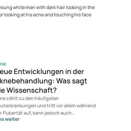
 Entzündungsreaktionen. Erfahren Sie hier,
e Hormone und Hauttypen Akne
einflussen und welche
handlungsmöglichkeiten es gibt.
kne
eue Entwicklungen in der
knebehandlung: Was sagt
ie Wissenschaft?
ne zählt zu den häufigsten
uterkrankungen und tritt vor allem während
r Pubertät auf, kann jedoch auch
es weiter
wachsene langfristig betreffen. Viele
troffene suchen nach neuen Lösungen, wie