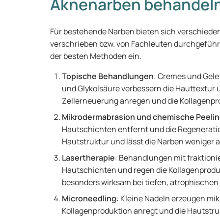
Aknenarben behandel
Für bestehende Narben bieten sich verschieden
verschrieben bzw. von Fachleuten durchgeführt
der besten Methoden ein.
Topische Behandlungen
: Cremes und Gele 
und Glykolsäure verbessern die Hauttextur 
Zellerneuerung anregen und die Kollagenpr
Mikrodermabrasion und chemische Peeli
Hautschichten entfernt und die Regeneratio
Hautstruktur und lässt die Narben weniger a
Lasertherapie
: Behandlungen mit fraktioni
Hautschichten und regen die Kollagenprodukt
besonders wirksam bei tiefen, atrophischen
Microneedling
: Kleine Nadeln erzeugen mik
Kollagenproduktion anregt und die Hautstru