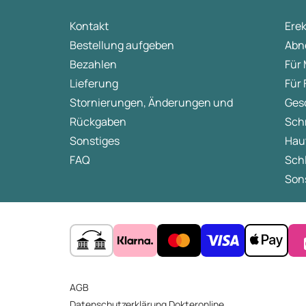
Journal of Clinical and Aesthetic Dermatology - Ac
Kontakt
Ere
Bestellung aufgeben
Abn
Bezahlen
Für
Lieferung
Für
Stornierungen, Änderungen und
Ges
Rückgaben
Sch
Sonstiges
Hau
FAQ
Sch
Sons
AGB
Datenschutzerklärung Dokteronline