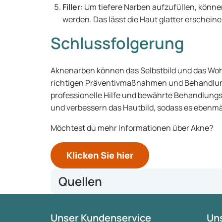
Filler
: Um tiefere Narben aufzufüllen, können
werden. Das lässt die Haut glatter erscheine
Schlussfolgerung
Aknenarben können das Selbstbild und das Woh
richtigen Präventivmaßnahmen und Behandlung
professionelle Hilfe und bewährte Behandlung
und verbessern das Hautbild, sodass es ebenmä
Möchtest du mehr Informationen über Akne?
Klicken Sie hier
Quellen
American Academy of Dermatology - Acne Scars
Unser Kundenservice
Uns
Mayo Clinic - Acne Scars: What's the Best Treatme