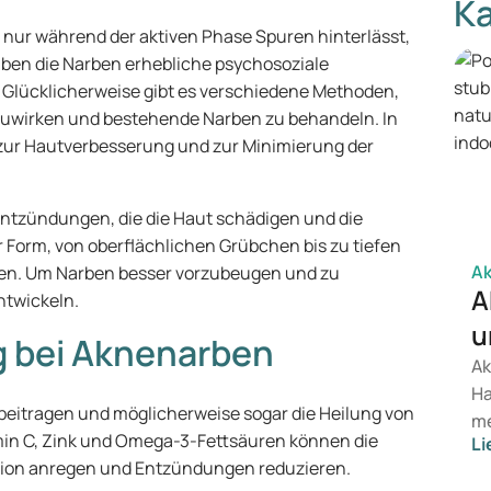
Ka
t nur während der aktiven Phase Spuren hinterlässt,
aben die Narben erhebliche psychosoziale
 Glücklicherweise gibt es verschiedene Methoden,
uwirken und bestehende Narben zu behandeln. In
e zur Hautverbesserung und zur Minimierung der
ntzündungen, die die Haut schädigen und die
er Form, von oberflächlichen Grübchen bis zu tiefen
A
en. Um Narben besser vorzubeugen und zu
A
ntwickeln.
u
g bei Aknenarben
Ak
Ha
beitragen und möglicherweise sogar die Heilung von
me
min C, Zink und Omega-3-Fettsäuren können die
Li
Si
ktion anregen und Entzündungen reduzieren.
ve