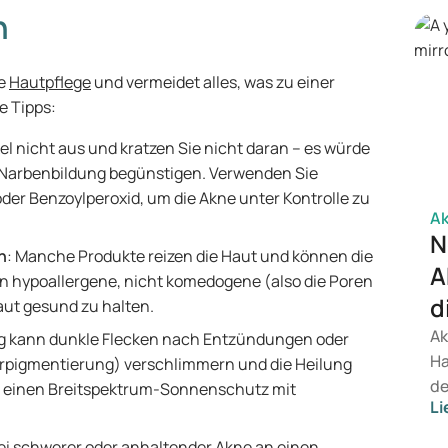
zu
n
wi
be
te
Hautpflege
und vermeidet alles, was zu einer
Be
e Tipps:
el nicht aus und kratzen Sie nicht daran – es würde
 Narbenbildung begünstigen. Verwenden Sie
der Benzoylperoxid, um die Akne unter Kontrolle zu
A
N
n
: Manche Produkte reizen die Haut und können die
A
n hypoallergene, nicht komedogene (also die Poren
d
Haut gesund zu halten.
Ak
ung kann dunkle Flecken nach Entzündungen oder
Ha
pigmentierung) verschlimmern und die Heilung
de
h einen Breitspektrum-Sonnenschutz mit
Li
Er
Be
bei schwerer oder anhaltender Akne an einen