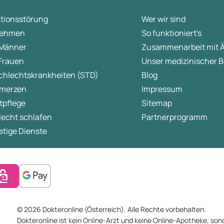
ne Scarring: A Review and Current Treatment Modalities
ktionsstörung
Wer wir sind
ehmen
So funktioniert's
 Männer
Zusammenarbeit mit 
 Frauen
Unser medizinischer B
chlechtskrankheiten (STD)
Blog
merzen
Impressum
tpflege
Sitemap
lecht schlafen
Partnerprogramm
tige Dienste
© 2026 Dokteronline (Österreich). Alle Rechte vorbehalten.
Dokteronline ist kein Online-Arzt und keine Online-Apotheke, sond