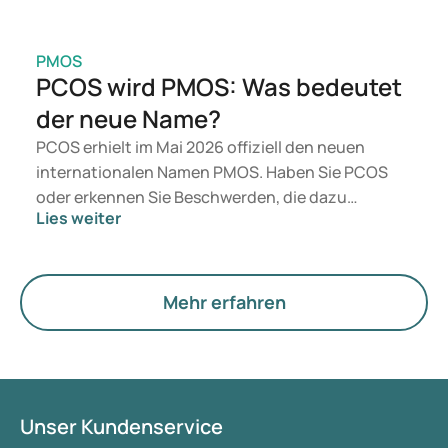
PMOS
PCOS wird PMOS: Was bedeutet
der neue Name?
PCOS erhielt im Mai 2026 offiziell den neuen
internationalen Namen PMOS. Haben Sie PCOS
oder erkennen Sie Beschwerden, die dazu
Lies weiter
passen? Medizinisch ändert sich vorerst nichts.
Der neue Begriff legt jedoch mehr Gewicht auf
Hormone, den Stoffwechsel und die Funktion der
Eierstöcke.
Mehr erfahren
Unser Kundenservice