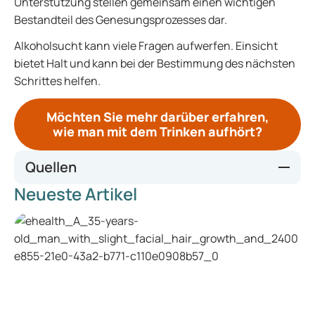
Unterstützung stellen gemeinsam einen wichtigen
Bestandteil des Genesungsprozesses dar.
Alkoholsucht kann viele Fragen aufwerfen. Einsicht
bietet Halt und kann bei der Bestimmung des nächsten
Schrittes helfen.
Möchten Sie mehr darüber erfahren,
wie man mit dem Trinken aufhört?
Quellen
Neueste Artikel
Alcohol misuse - NHS
Overview | Alcohol-use disorders: diagnosis, assessment
and management of harmful drinking (high-risk drinking)
and alcohol dependence | Guidance | NICE