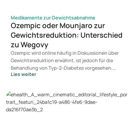
Medikamente zur Gewichtsabnahme
Ozempic oder Mounjaro zur
Gewichtsreduktion: Unterschied
zu Wegovy
Ozempic wird online häufig in Diskussionen über
Gewichtsreduktion erwähnt, ist jedoch für die
Behandlung von Typ-2-Diabetes vorgesehen.
Lies weiter
Suchen Sie eine Therapie zur Gewichtskontrolle,
kommen eher Präparate wie Mounjaro und
Wegovy infrage. Welche Behandlung für Sie
geeignet ist, entscheidet ein Arzt auf Basis Ihrer
gesundheitlichen Verfassung, Ihres BMI und Ihrer
aktuellen Medikation.