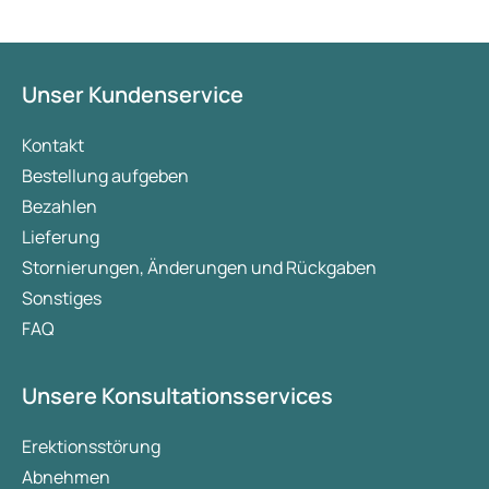
darstellen. Während Mounjaro zur Behandlung
von Typ-2-Diabetes entwickelt wurde, ist Wegovy
für die Gewichtsabnahme und Gewichtserhaltung
konzipiert. Mounjaro bietet jedoch ebenfalls
Unser Kundenservice
Vorteile beim Abnehmen und Halten des Gewichts.
In diesem Artikel werden beide Arzneimittel, deren
Kontakt
Wirkung auf das Körpergewicht, die wichtigsten
Bestellung aufgeben
Unterschiede sowie die Nebenwirkungen näher
Bezahlen
erläutert.
Lieferung
Stornierungen, Änderungen und Rückgaben
Sonstiges
FAQ
Unsere Konsultationsservices
Erektionsstörung
Abnehmen