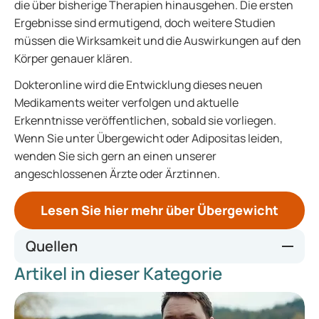
die über bisherige Therapien hinausgehen. Die ersten
Ergebnisse sind ermutigend, doch weitere Studien
müssen die Wirksamkeit und die Auswirkungen auf den
Körper genauer klären.
Dokteronline wird die Entwicklung dieses neuen
Medikaments weiter verfolgen und aktuelle
Erkenntnisse veröffentlichen, sobald sie vorliegen.
Wenn Sie unter Übergewicht oder Adipositas leiden,
wenden Sie sich gern an einen unserer
angeschlossenen Ärzte oder Ärztinnen.
Lesen Sie hier mehr über Übergewicht
Quellen
Artikel in dieser Kategorie
https://www.thelancet.com/journals/lancet/article/PIIS014
0-6736(23)01163-7/abstract
https://www.novonordisk.com/news-and-media/news-