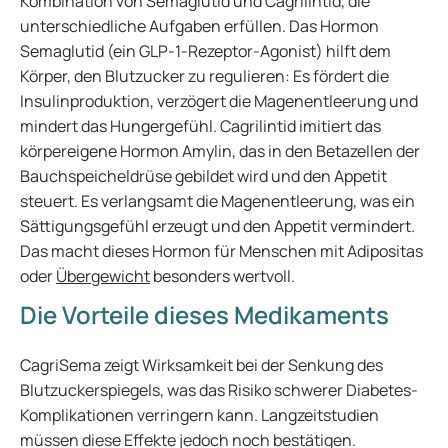
Kombination von Semaglutid und Cagrilintid, die
unterschiedliche Aufgaben erfüllen. Das Hormon
Semaglutid (ein GLP-1-Rezeptor-Agonist) hilft dem
Körper, den Blutzucker zu regulieren: Es fördert die
Insulinproduktion, verzögert die Magenentleerung und
mindert das Hungergefühl. Cagrilintid imitiert das
körpereigene Hormon Amylin, das in den Betazellen der
Bauchspeicheldrüse gebildet wird und den Appetit
steuert. Es verlangsamt die Magenentleerung, was ein
Sättigungsgefühl erzeugt und den Appetit vermindert.
Das macht dieses Hormon für Menschen mit Adipositas
oder
Übergewicht
besonders wertvoll.
Die Vorteile dieses Medikaments
CagriSema zeigt Wirksamkeit bei der Senkung des
Blutzuckerspiegels, was das Risiko schwerer Diabetes-
Komplikationen verringern kann. Langzeitstudien
müssen diese Effekte jedoch noch bestätigen.