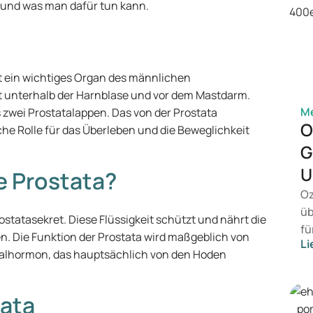
 und was man dafür tun kann.
t ein wichtiges Organ des männlichen
t unterhalb der Harnblase und vor dem Mastdarm.
M
s zwei Prostatalappen. Das von der Prostata
O
che Rolle für das Überleben und die Beweglichkeit
G
U
e Prostata?
Oz
üb
ostatasekret. Diese Flüssigkeit schützt und nährt die
fü
en. Die Funktion der Prostata wird maßgeblich von
Li
vo
ualhormon, das hauptsächlich von den Hoden
Ge
wi
tata
Be