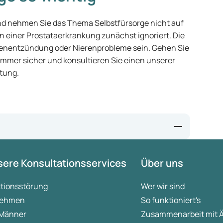
und nehmen Sie das Thema Selbstfürsorge nicht auf
en einer Prostataerkrankung zunächst ignoriert. Die
senentzündung oder Nierenprobleme sein. Gehen Sie
ummer sicher und konsultieren Sie einen unserer
atung.
er/algemeen/informatie-over-de-
ere Konsultationsservices
Über uns
0klier,maakt%20prostaatvloeistof%20(zaadvocht)%2
ostaatkanker/item33207
ktionsstörung
Wer wir sind
-me-zorgen-of-ik-misschien-prostaatkanker-heb#wat-is-
ehmen
So funktioniert's
 Männer
Zusammenarbeit mit 
heb-prostaatontsteking#waardoor-komt-een-