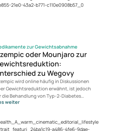
edikamente zur Gewichtsabnahme
zempic oder Mounjaro zur
ewichtsreduktion:
nterschied zu Wegovy
empic wird online häufig in Diskussionen
er Gewichtsreduktion erwähnt, ist jedoch
r die Behandlung von Typ-2-Diabetes
es weiter
rgesehen. Suchen Sie eine Therapie zur
wichtskontrolle, kommen eher Präparate
e Mounjaro und Wegovy infrage. Welche
handlung für Sie geeignet ist, entscheidet