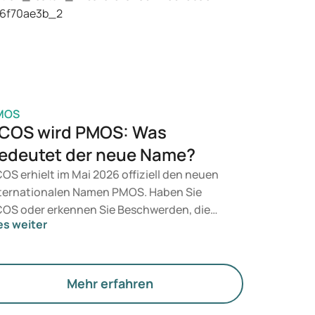
n Arzt auf Basis Ihrer gesundheitlichen
rfassung, Ihres BMI und Ihrer aktuellen
dikation.
MOS
COS wird PMOS: Was
edeutet der neue Name?
OS erhielt im Mai 2026 offiziell den neuen
ternationalen Namen PMOS. Haben Sie
OS oder erkennen Sie Beschwerden, die
es weiter
zu passen? Medizinisch ändert sich vorerst
chts. Der neue Begriff legt jedoch mehr
wicht auf Hormone, den Stoffwechsel und
e Funktion der Eierstöcke.
Mehr erfahren