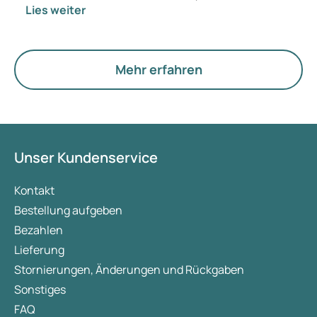
Lies weiter
passen? Medizinisch ändert sich vorerst nichts.
Der neue Begriff legt jedoch mehr Gewicht auf
Hormone, den Stoffwechsel und die Funktion der
Eierstöcke.
Mehr erfahren
Unser Kundenservice
Kontakt
Bestellung aufgeben
Bezahlen
Lieferung
Stornierungen, Änderungen und Rückgaben
Sonstiges
FAQ