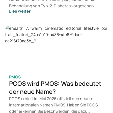
Behandlung von Typ-2-Diabetes vorgesehen.
Lies weiter
Suchen Sie eine Therapie zur Gewichtskontrolle,
kommen eher Präparate wie Mounjaro und
Wegovy infrage. Welche Behandlung für Sie
geeignet ist, entscheidet ein Arzt auf Basis Ihrer
gesundheitlichen Verfassung, Ihres BMI und Ihrer
aktuellen Medikation.
PMOS
PCOS wird PMOS: Was bedeutet
der neue Name?
PCOS erhielt im Mai 2026 offiziell den neuen
internationalen Namen PMOS. Haben Sie PCOS
oder erkennen Sie Beschwerden, die dazu