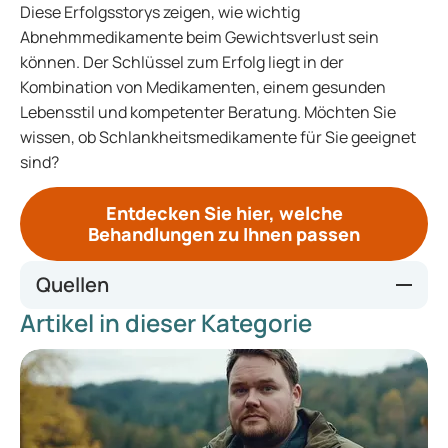
Diese Erfolgsstorys zeigen, wie wichtig
Abnehmmedikamente beim Gewichtsverlust sein
können. Der Schlüssel zum Erfolg liegt in der
Kombination von Medikamenten, einem gesunden
Lebensstil und kompetenter Beratung. Möchten Sie
wissen, ob Schlankheitsmedikamente für Sie geeignet
sind?
Entdecken Sie hier, welche
Behandlungen zu Ihnen passen
Quellen
Artikel in dieser Kategorie
https://www.health.harvard.edu/blog/weight-loss-that-
works-a-true-story-2017030111218
https://www.nesta.org.uk/blog/understanding-peoples-
experience-of-taking-weight-loss-drugs/
https://afvallenmetmedicatie.overgewichtnederland.nl/?
utm_source=GoogleCPC&utm_medium=159642270177&u