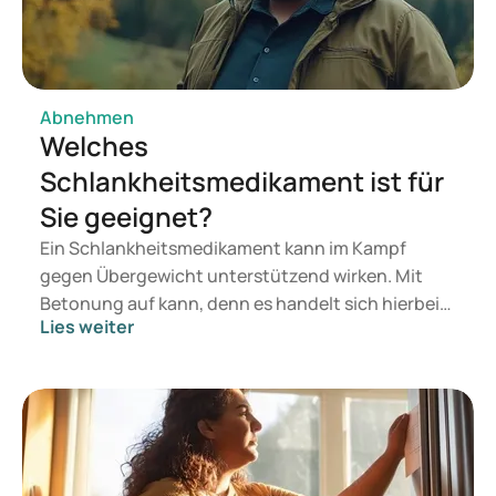
tm_campaign=21250033906&utm_term=zepbound%20
afvallen&adposition&gad_source=1&gclid=CjwKCAiAw5W
-BhAhEiwApv4goMoPGZTElfHm8_WFHlp-
_cX3_3CHusTvAmX2nSlFQsdH-
Mqe4l6bZxoCwRYQAvD_BwE
Abnehmen
Welches
Schlankheitsmedikament ist für
Sie geeignet?
Ein Schlankheitsmedikament kann im Kampf
gegen Übergewicht unterstützend wirken. Mit
Betonung auf kann, denn es handelt sich hierbei
Lies weiter
nicht um ein Wundermittel. Es kann jedoch den
Prozess der Gewichtsabnahme fördern. Ein
gesunder Lebensstil und eine ausgewogene
Ernährung bilden die Basis für eine gute
Gesundheit und den Weg zu einem gesunden
Körpergewicht. Mitunter reichen diese