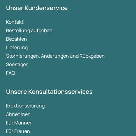
konzipiert. Mounjaro bietet jedoch ebenfalls
Unser Kundenservice
Vorteile beim Abnehmen und Halten des Gewichts.
In diesem Artikel werden beide Arzneimittel, deren
Kontakt
Wirkung auf das Körpergewicht, die wichtigsten
Bestellung aufgeben
Unterschiede sowie die Nebenwirkungen näher
Bezahlen
erläutert.
Lieferung
Stornierungen, Änderungen und Rückgaben
Sonstiges
FAQ
Unsere Konsultationsservices
Erektionsstörung
Abnehmen
Für Männer
Für Frauen