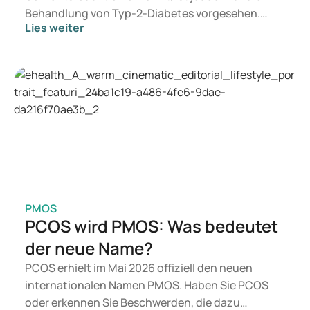
Behandlung von Typ-2-Diabetes vorgesehen.
Lies weiter
Suchen Sie eine Therapie zur Gewichtskontrolle,
kommen eher Präparate wie Mounjaro und
Wegovy infrage. Welche Behandlung für Sie
geeignet ist, entscheidet ein Arzt auf Basis Ihrer
gesundheitlichen Verfassung, Ihres BMI und Ihrer
aktuellen Medikation.
PMOS
PCOS wird PMOS: Was bedeutet
der neue Name?
PCOS erhielt im Mai 2026 offiziell den neuen
internationalen Namen PMOS. Haben Sie PCOS
oder erkennen Sie Beschwerden, die dazu