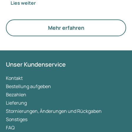
Lies weiter
passen? Medizinisch ändert sich vorerst nichts.
Der neue Begriff legt jedoch mehr Gewicht auf
Hormone, den Stoffwechsel und die Funktion der
Eierstöcke.
Mehr erfahren
Unser Kundenservice
Kontakt
Bestellung aufgeben
Bezahlen
Lieferung
Stornierungen, Änderungen und Rückgaben
Sonstiges
FAQ