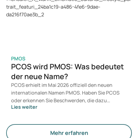
geeignet ist, entscheidet ein Arzt auf Basis Ihrer
gesundheitlichen Verfassung, Ihres BMI und Ihrer
aktuellen Medikation.
PMOS
PCOS wird PMOS: Was bedeutet
der neue Name?
PCOS erhielt im Mai 2026 offiziell den neuen
internationalen Namen PMOS. Haben Sie PCOS
oder erkennen Sie Beschwerden, die dazu
Lies weiter
passen? Medizinisch ändert sich vorerst nichts.
Der neue Begriff legt jedoch mehr Gewicht auf
Hormone, den Stoffwechsel und die Funktion der
Eierstöcke.
Mehr erfahren