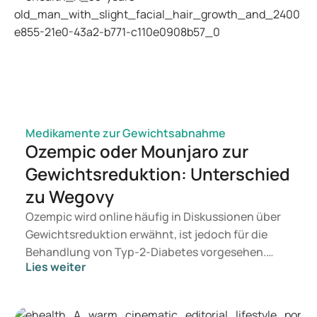
Medikamente zur Gewichtsabnahme
Ozempic oder Mounjaro zur
Gewichtsreduktion: Unterschied
zu Wegovy
Ozempic wird online häufig in Diskussionen über
Gewichtsreduktion erwähnt, ist jedoch für die
Behandlung von Typ-2-Diabetes vorgesehen.
Lies weiter
Suchen Sie eine Therapie zur Gewichtskontrolle,
kommen eher Präparate wie Mounjaro und
Wegovy infrage. Welche Behandlung für Sie