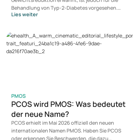
Gewichtsreduktion erwähnt, ist jedoch für die
Behandlung von Typ-2-Diabetes vorgesehen.
Lies weiter
Suchen Sie eine Therapie zur Gewichtskontrolle,
kommen eher Präparate wie Mounjaro und
Wegovy infrage. Welche Behandlung für Sie
geeignet ist, entscheidet ein Arzt auf Basis Ihrer
gesundheitlichen Verfassung, Ihres BMI und Ihrer
aktuellen Medikation.
PMOS
PCOS wird PMOS: Was bedeutet
der neue Name?
PCOS erhielt im Mai 2026 offiziell den neuen
internationalen Namen PMOS. Haben Sie PCOS
oder erkennen Sie Beschwerden, die dazu