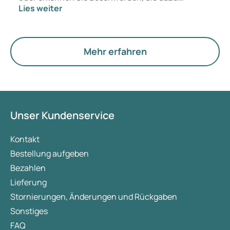
Lies weiter
passen? Medizinisch ändert sich vorerst nichts.
Der neue Begriff legt jedoch mehr Gewicht auf
Hormone, den Stoffwechsel und die Funktion der
Eierstöcke.
Mehr erfahren
Unser Kundenservice
Kontakt
Bestellung aufgeben
Bezahlen
Lieferung
Stornierungen, Änderungen und Rückgaben
Sonstiges
FAQ