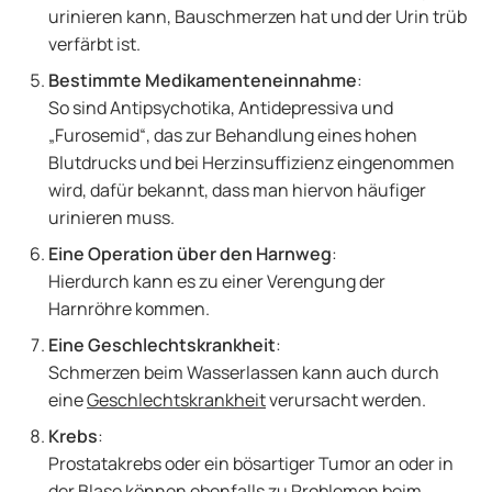
urinieren kann, Bauschmerzen hat und der Urin trüb
verfärbt ist.
Bestimmte Medikamenteneinnahme
:
So sind Antipsychotika, Antidepressiva und
„Furosemid“, das zur Behandlung eines hohen
Blutdrucks und bei Herzinsuffizienz eingenommen
wird, dafür bekannt, dass man hiervon häufiger
urinieren muss.
Eine Operation über den Harnweg
:
Hierdurch kann es zu einer Verengung der
Harnröhre kommen.
Eine Geschlechtskrankheit
:
Schmerzen beim Wasserlassen kann auch durch
eine
Geschlechtskrankheit
verursacht werden.
Krebs
:
Prostatakrebs oder ein bösartiger Tumor an oder in
der Blase können ebenfalls zu Problemen beim