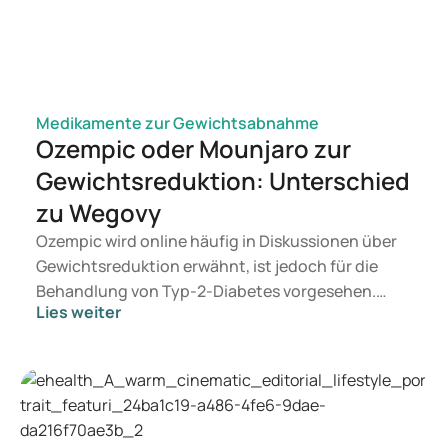
Medikamente zur Gewichtsabnahme
Ozempic oder Mounjaro zur
Gewichtsreduktion: Unterschied
zu Wegovy
Ozempic wird online häufig in Diskussionen über
Gewichtsreduktion erwähnt, ist jedoch für die
Behandlung von Typ-2-Diabetes vorgesehen.
Lies weiter
Suchen Sie eine Therapie zur Gewichtskontrolle,
kommen eher Präparate wie Mounjaro und
Wegovy infrage. Welche Behandlung für Sie
geeignet ist, entscheidet ein Arzt auf Basis Ihrer
gesundheitlichen Verfassung, Ihres BMI und Ihrer
aktuellen Medikation.