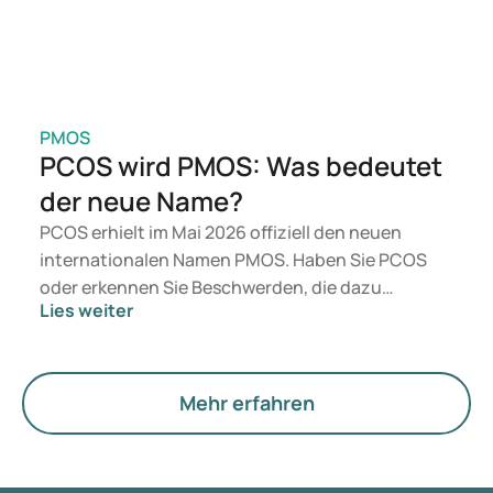
PMOS
PCOS wird PMOS: Was bedeutet
der neue Name?
PCOS erhielt im Mai 2026 offiziell den neuen
internationalen Namen PMOS. Haben Sie PCOS
oder erkennen Sie Beschwerden, die dazu
Lies weiter
passen? Medizinisch ändert sich vorerst nichts.
Der neue Begriff legt jedoch mehr Gewicht auf
Hormone, den Stoffwechsel und die Funktion der
Eierstöcke.
Mehr erfahren