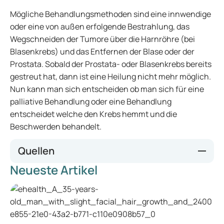
Mögliche Behandlungsmethoden sind eine innwendige
oder eine von außen erfolgende Bestrahlung, das
Wegschneiden der Tumore über die Harnröhre (bei
Blasenkrebs) und das Entfernen der Blase oder der
Prostata. Sobald der Prostata- oder Blasenkrebs bereits
gestreut hat, dann ist eine Heilung nicht mehr möglich.
Nun kann man sich entscheiden ob man sich für eine
palliative Behandlung oder eine Behandlung
entscheidet welche den Krebs hemmt und die
Beschwerden behandelt.
Quellen
Neueste Artikel
www.prostata.de
;
flexikon.doccheck.com