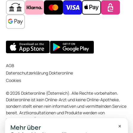
AGB
Datenschutzerklärung Dokteronline
Cookies
© 2026 Dokteronline (Österreich). Alle Rechte vorbehalten.
Dokteronline ist kein Online-Arzt und keine Online-Apotheke,
sondern stellt einen rein informativen und vermittelnden Service
bereit. Arztkonsultationen und Produkte werden von
unabhängigen Ärzten bzw. Apotheken angeboten. Einige Fotos
×
und Videos auf dieser Website wurden mithilfe von KI
Mehr über
(künstlicher Intelligenz) erstellt. Die Originaltexte dieser