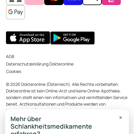
AGB
Datenschutzerklärung Dokteronline
Cookies
© 2026 Dokteronline (Österreich). Alle Rechte vorbehalten.
Dokteronline ist kein Online-Arzt und keine Online-Apotheke,
sondern stellt einen rein informativen und vermittelnden Service
bereit. Arztkonsultationen und Produkte werden von
unabhängigen Ärzten bzw. Apotheken angeboten. Einige Fotos
×
und Videos auf dieser Website wurden mithilfe von KI
Mehr über
(künstlicher Intelligenz) erstellt. Die Originaltexte dieser
Schlankheitsmedikamente
Website wurden auf Niederländisch oder Englisch verfasst. Ein
erfahren?