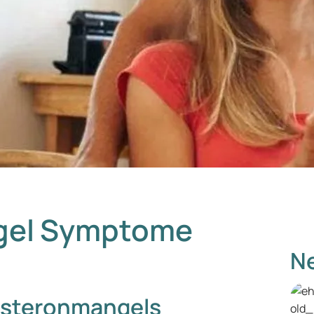
gel Symptome
Ne
osteronmangels