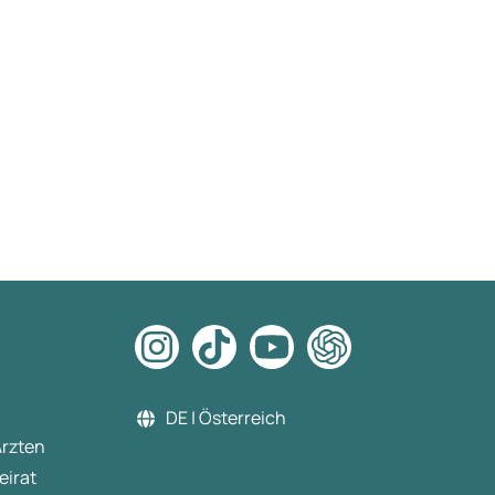
DE | Österreich
Ärzten
eirat