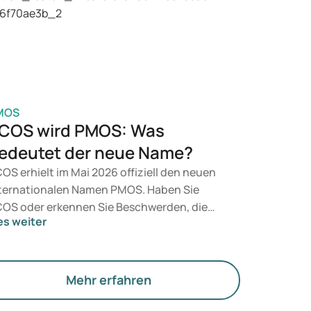
n Arzt auf Basis Ihrer gesundheitlichen
rfassung, Ihres BMI und Ihrer aktuellen
dikation.
MOS
COS wird PMOS: Was
edeutet der neue Name?
OS erhielt im Mai 2026 offiziell den neuen
ternationalen Namen PMOS. Haben Sie
OS oder erkennen Sie Beschwerden, die
es weiter
zu passen? Medizinisch ändert sich vorerst
chts. Der neue Begriff legt jedoch mehr
wicht auf Hormone, den Stoffwechsel und
e Funktion der Eierstöcke.
Mehr erfahren