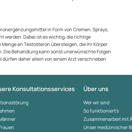
eronergänzungsmittel in Form von Cremen, Sprays,
t werden. Dabei ist es wichtig, die richtige
 Menge an Testosteron übersteigen, die Ihr Körper
gen. Die Behandlung kann sonst unerwünschte Folgen
 dürfen daher allein von einem Arzt verschrieben
ere Konsultationsservices
Über uns
ktionsstörung
Wer wir sind
ehmen
So funktioniert's
 Männer
Zusammenarbeit mit 
 Frauen
Unser medizinischer B