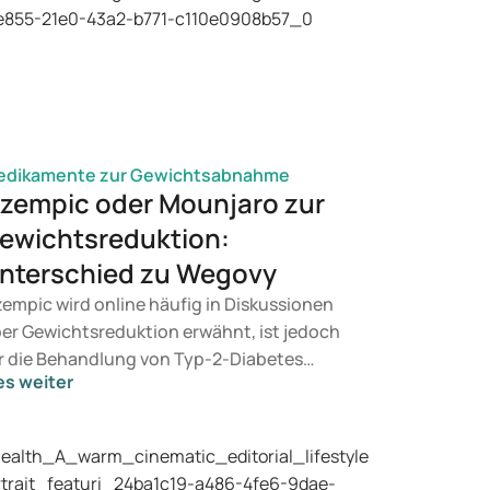
edikamente zur Gewichtsabnahme
zempic oder Mounjaro zur
ewichtsreduktion:
nterschied zu Wegovy
empic wird online häufig in Diskussionen
er Gewichtsreduktion erwähnt, ist jedoch
r die Behandlung von Typ-2-Diabetes
es weiter
rgesehen. Suchen Sie eine Therapie zur
wichtskontrolle, kommen eher Präparate
e Mounjaro und Wegovy infrage. Welche
handlung für Sie geeignet ist, entscheidet