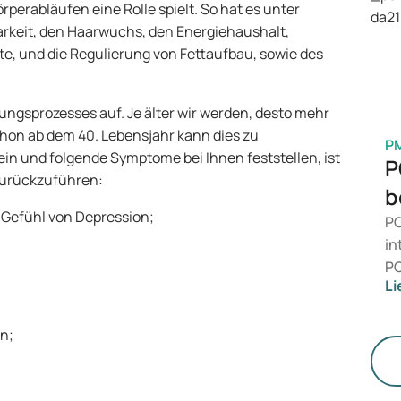
ei
rperabläufen eine Rolle spielt. So hat es unter
Ve
arkeit, den Haarwuchs, den Energiehaushalt,
Me
, und die Regulierung von Fettaufbau, sowie des
rungsprozesses auf. Je älter wir werden, desto mehr
chon ab dem 40. Lebensjahr kann dies zu
P
ein und folgende Symptome bei Ihnen feststellen, ist
P
zurückzuführen:
b
Gefühl von Depression;
PC
in
PC
Li
da
ni
Ge
n;
di