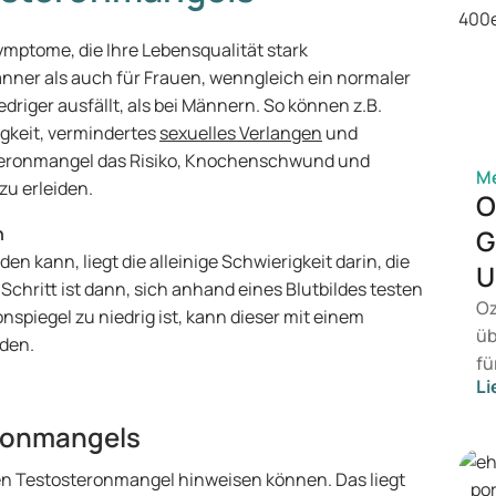
mptome, die Ihre Lebensqualität stark
änner als auch für Frauen, wenngleich ein normaler
driger ausfällt, als bei Männern. So können z.B.
igkeit, vermindertes
sexuelles Verlangen
und
steronmangel das Risiko, Knochenschwund und
M
u erleiden.
O
n
G
n kann, liegt die alleinige Schwierigkeit darin, die
U
chritt ist dann, sich anhand eines Blutbildes testen
Oz
onspiegel zu niedrig ist, kann dieser mit einem
üb
den.
fü
Li
vo
Ge
ronmangels
wi
Be
n Testosteronmangel hinweisen können. Das liegt