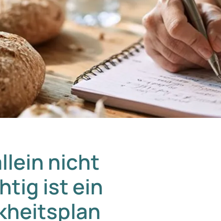
llein nicht
tig ist ein
nkheitsplan