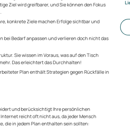
Li
Ad
e Ziel wird greifbarer, und Sie können den Fokus
ve
au
n.
ei
are, konkrete Ziele machen Erfolge sichtbar und
Ma
ei
 bei Bedarf anpassen und verlieren doch nicht das
da
Be
wu
truktur. Sie wissen im Voraus, was auf den Tisch
un
mehr. Das erleichtert das Durchhalten!
bi
rbeiteter Plan enthält Strategien gegen Rückfälle in
Ab
di
de
wi
Ne
idert und berücksichtigt Ihre persönlichen
nternet reicht oft nicht aus, da jeder Mensch
 die in jedem Plan enthalten sein sollten: