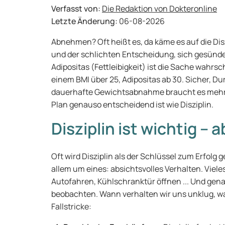
Verfasst von:
Die Redaktion von Dokteronline
Letzte Änderung:
06-08-2026
Abnehmen? Oft heißt es, da käme es auf die Diszip
und der schlichten Entscheidung, sich gesünd
Adipositas (Fettleibigkeit) ist die Sache wahrs
einem BMI über 25, Adipositas ab 30. Sicher, Du
dauerhafte Gewichtsabnahme braucht es mehr. I
Plan genauso entscheidend ist wie Disziplin.
Disziplin ist wichtig – a
Oft wird Disziplin als der Schlüssel zum Erfolg
allem um eines: absichtsvolles Verhalten. Viel
Autofahren, Kühlschranktür öffnen ... Und gen
beobachten. Wann verhalten wir uns unklug, wa
Fallstricke: