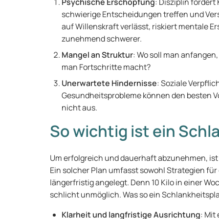
Psychische Erschöpfung
: Disziplin forder
schwierige Entscheidungen treffen und Ver
auf Willenskraft verlässt, riskiert mentale
zunehmend schwerer.
Mangel an Struktur
: Wo soll man anfangen,
man Fortschritte macht?
Unerwartete Hindernisse
: Soziale Verpfli
Gesundheitsprobleme können den besten Vors
nicht aus.
So wichtig ist ein Sch
Um erfolgreich und dauerhaft abzunehmen, ist e
Ein solcher Plan umfasst sowohl Strategien für 
längerfristig angelegt. Denn 10 Kilo in einer 
schlicht unmöglich. Was so ein Schlankheitspl
Klarheit und langfristige Ausrichtung
: Mit