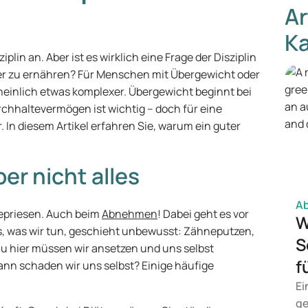
Ar
Ka
lin an. Aber ist es wirklich eine Frage der Disziplin
er zu ernähren? Für Menschen mit Übergewicht oder
cheinlich etwas komplexer. Übergewicht beginnt bei
rchhaltevermögen ist wichtig – doch für eine
n diesem Artikel erfahren Sie, warum ein guter
ber nicht alles
A
 gepriesen. Auch beim
Abnehmen
! Dabei geht es vor
W
es, was wir tun, geschieht unbewusst: Zähneputzen,
S
au hier müssen wir ansetzen und uns selbst
f
nn schaden wir uns selbst? Einige häufige
Ei
ge