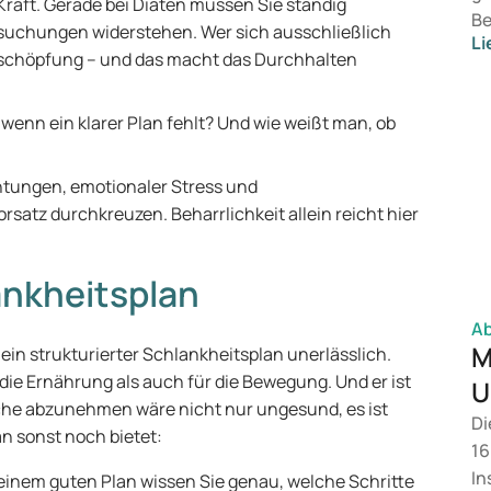
t Kraft. Gerade bei Diäten müssen Sie ständig
Be
suchungen widerstehen. Wer sich ausschließlich
Li
hi
 Erschöpfung – und das macht das Durchhalten
je
fö
 wenn ein klarer Plan fehlt? Und wie weißt man, ob
au
ei
ge
chtungen, emotionaler Stress und
di
atz durchkreuzen. Beharrlichkeit allein reicht hier
ge
Fä
lankheitsplan
Sc
da
A
Vo
M
in strukturierter Schlankheitsplan unerlässlich.
Ar
die Ernährung als auch für die Bewegung. Und er ist
U
Pr
Woche abzunehmen wäre nicht nur ungesund, es ist
Di
de
an sonst noch bietet:
16
ge
In
 einem guten Plan wissen Sie genau, welche Schritte
ei