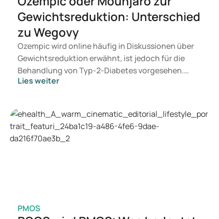
Ozempic oder Mounjaro zur
Gewichtsreduktion: Unterschied
zu Wegovy
Ozempic wird online häufig in Diskussionen über
Gewichtsreduktion erwähnt, ist jedoch für die
Behandlung von Typ-2-Diabetes vorgesehen.
Lies weiter
Suchen Sie eine Therapie zur Gewichtskontrolle,
kommen eher Präparate wie Mounjaro und
Wegovy infrage. Welche Behandlung für Sie
geeignet ist, entscheidet ein Arzt auf Basis Ihrer
gesundheitlichen Verfassung, Ihres BMI und Ihrer
aktuellen Medikation.
PMOS