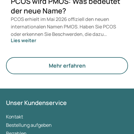
PCOS wird PMOS: Was bedeutet
der neue Name?
PCOS erhielt im Mai 2026 offiziell den neuen
internationalen Namen PMOS. Haben Sie PCOS
oder erkennen Sie Beschwerden, die dazu
Lies weiter
passen? Medizinisch ändert sich vorerst nichts.
Der neue Begriff legt jedoch mehr Gewicht auf
Hormone, den Stoffwechsel und die Funktion der
Eierstöcke.
Mehr erfahren
Unser Kundenservice
Kontakt
Bestellung aufgeben
Bezahlen