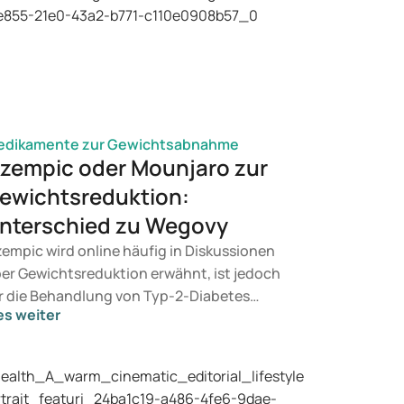
edikamente zur Gewichtsabnahme
zempic oder Mounjaro zur
ewichtsreduktion:
nterschied zu Wegovy
empic wird online häufig in Diskussionen
er Gewichtsreduktion erwähnt, ist jedoch
r die Behandlung von Typ-2-Diabetes
es weiter
rgesehen. Suchen Sie eine Therapie zur
wichtskontrolle, kommen eher Präparate
e Mounjaro und Wegovy infrage. Welche
handlung für Sie geeignet ist, entscheidet