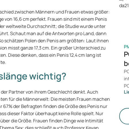
ei
Ve
erschied zwischen Männern und Frauen etwas größer:
Me
e von 16,6 cm perfekt. Frauen sind mit einem Penis
 der weltweite Durchschnitt; die Studie wurde unter
hrt. Schaut man auf die Antworten pro Land, dann
So schätzen Polen den Penis am größten: Laut ihnen
P
rsion misst ganze 17,3 cm. Ein großer Unterschied zu
P
en. Diese denken, dass ein Penis 12,4 cm lang ist
b
te.
PC
slänge wichtig?
in
PC
 der Partner von ihrem Geschlecht denkt. Auch
Li
da
hten für die Männerwelt: Die meisten Frauen machen
ni
r 67% der Befragten finden die Größe des Penis nur
Ge
ss dieser Faktor überhaupt keine Rolle spielt. Nur
di
ber die Größe. Frauen finden Dinge wie Intimität
 Thema Sex; dies schließt auch Professor Kevan