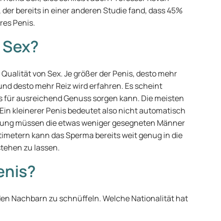
, der bereits in einer anderen Studie fand, dass 45%
res Penis.
 Sex?
 Qualität von Sex. Je größer der Penis, desto mehr
nd desto mehr Reiz wird erfahren. Es scheint
ts für ausreichend Genuss sorgen kann. Die meisten
 Ein kleinerer Penis bedeutet also nicht automatisch
htung müssen die etwas weniger gesegneten Männer
timetern kann das Sperma bereits weit genug in die
tehen zu lassen.
enis?
 den Nachbarn zu schnüffeln. Welche Nationalität hat