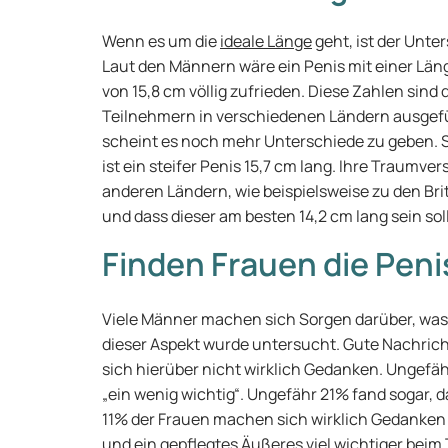
Wenn es um die
ideale Länge
geht, ist der Unt
Laut den Männern wäre ein Penis mit einer Läng
von 15,8 cm völlig zufrieden. Diese Zahlen sind
Teilnehmern in verschiedenen Ländern ausgefü
scheint es noch mehr Unterschiede zu geben. 
ist ein steifer Penis 15,7 cm lang. Ihre Traumve
anderen Ländern, wie beispielsweise zu den Brit
und dass dieser am besten 14,2 cm lang sein soll
Finden Frauen die Peni
Viele Männer machen sich Sorgen darüber, was
dieser Aspekt wurde untersucht. Gute Nachric
sich hierüber nicht wirklich Gedanken. Ungefäh
„ein wenig wichtig“. Ungefähr 21% fand sogar, da
11% der Frauen machen sich wirklich Gedanken ü
und ein gepflegtes Äußeres viel wichtiger beim