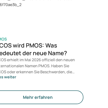
n Arzt auf Basis Ihrer gesundheitlichen
rfassung, Ihres BMI und Ihrer aktuellen
dikation.
MOS
COS wird PMOS: Was
edeutet der neue Name?
OS erhielt im Mai 2026 offiziell den neuen
ternationalen Namen PMOS. Haben Sie
OS oder erkennen Sie Beschwerden, die
es weiter
zu passen? Medizinisch ändert sich vorerst
chts. Der neue Begriff legt jedoch mehr
wicht auf Hormone, den Stoffwechsel und
e Funktion der Eierstöcke.
Mehr erfahren