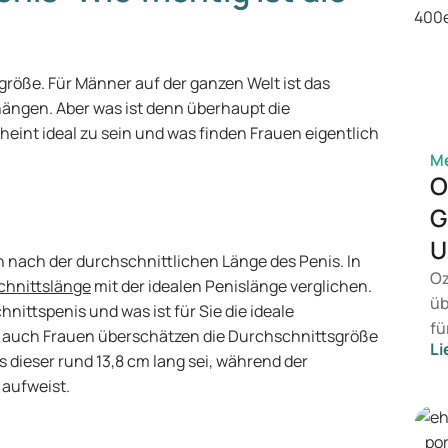
sgröße. Für Männer auf der ganzen Welt ist das
 hängen. Aber was ist denn überhaupt die
eint ideal zu sein und was finden Frauen eigentlich
M
O
G
U
 nach der durchschnittlichen Länge des Penis. In
Oz
chnittslänge
mit der idealen Penislänge verglichen.
üb
nittspenis und was ist für Sie die ideale
fü
s auch Frauen überschätzen die Durchschnittsgröße
Li
vo
s dieser rund 13,8 cm lang sei, während der
Ge
 aufweist.
wi
Be