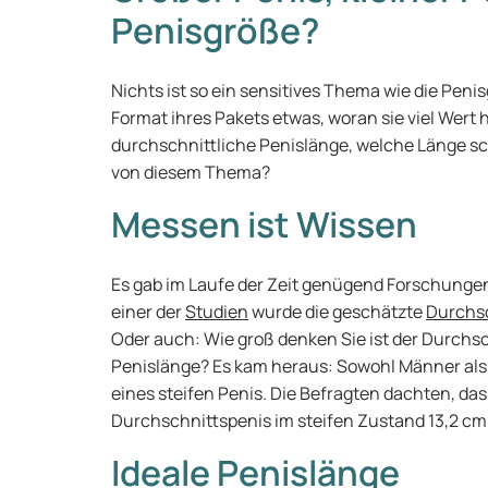
Penisgröße?
Nichts ist so ein sensitives Thema wie die Peni
Format ihres Pakets etwas, woran sie viel Wert
durchschnittliche Penislänge, welche Länge sch
von diesem Thema?
Messen ist Wissen
Es gab im Laufe der Zeit genügend Forschungen
einer der
Studien
wurde die geschätzte
Durchs
Oder auch: Wie groß denken Sie ist der Durchsch
Penislänge? Es kam heraus: Sowohl Männer al
eines steifen Penis. Die Befragten dachten, das
Durchschnittspenis im steifen Zustand 13,2 cm
Ideale Penislänge