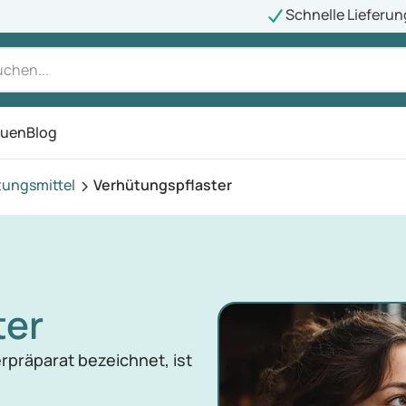
Schnelle Lieferun
auen
Blog
ü
tungsmittel
Verhütungspflaster
ter
rpräparat bezeichnet, ist