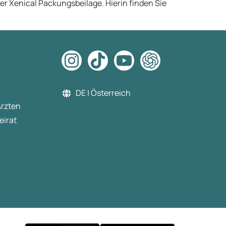
 der Xenical Packungsbeilage. Hierin finden Sie
DE | Österreich
Ärzten
eirat