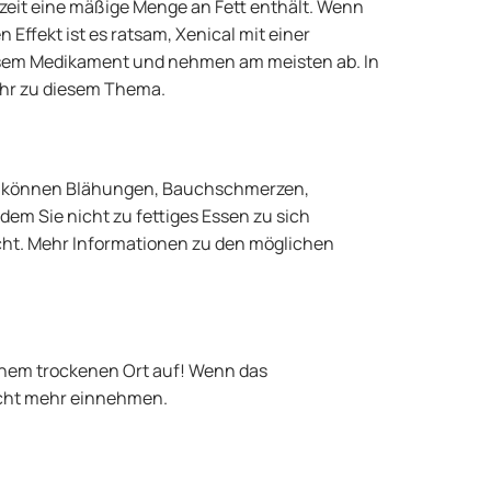
zeit eine mäßige Menge an Fett enthält. Wenn
Effekt ist es ratsam, Xenical mit einer
iesem Medikament und nehmen am meisten ab. In
hr zu diesem Thema.
ei können Blähungen, Bauchschmerzen,
em Sie nicht zu fettiges Essen zu sich
cht. Mehr Informationen zu den möglichen
inem trockenen Ort auf! Wenn das
nicht mehr einnehmen.