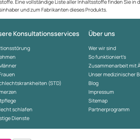
toffe. Eine vollständige Liste aller Inhaltsstoffe finden Sie in
nhaber und zum Fabrikanten dieses Produkts.
ere Konsultationsservices
Über uns
ktionsstörung
Wer wir sind
ehmen
So funktioniert's
 Männer
Zusammenarbeit mit 
 Frauen
Unser medizinischer B
chlechtskrankheiten (STD)
Blog
merzen
Impressum
tpflege
Sitemap
lecht schlafen
Partnerprogramm
tige Dienste