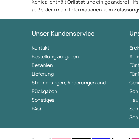
Xenical enthält
Orlistat
und einige andere Hilfss
außerdem mehr Informationen zum Zulassungsi
Unser Kundenservice
Uns
Kontakt
Ere
Bestellung aufgeben
Abn
Bezahlen
Für
Lieferung
Für
Stornierungen, Änderungen und
Ges
Rückgaben
Sch
Sonstiges
Hau
FAQ
Sch
Sons