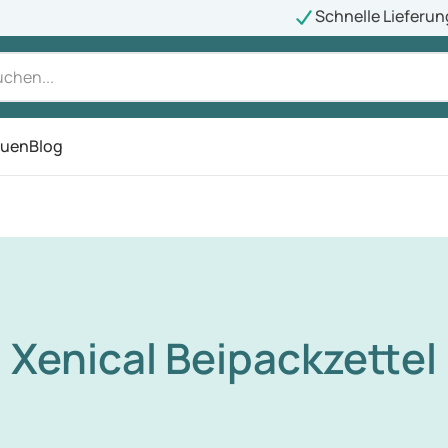
Schnelle Lieferun
auen
Blog
ü
Xenical Beipackzettel