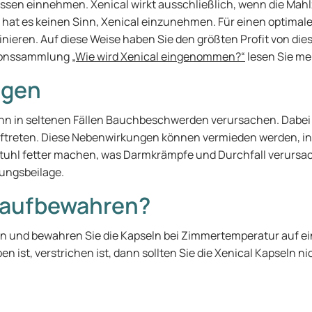
sen einnehmen. Xenical wirkt ausschließlich, wenn die Mahl
at es keinen Sinn, Xenical einzunehmen. Für einen optimalen 
inieren. Auf diese Weise haben Sie den größten Profit von d
tionssammlung
„Wie wird Xenical eingenommen?“
lesen Sie me
ngen
kann in seltenen Fällen Bauchbeschwerden verursachen. Dab
uftreten. Diese Nebenwirkungen können vermieden werden, ind
Stuhl fetter machen, was Darmkrämpfe und Durchfall verursa
ungsbeilage.
l aufbewahren?
rn und bewahren Sie die Kapseln bei Zimmertemperatur auf e
n ist, verstrichen ist, dann sollten Sie die Xenical Kapseln 