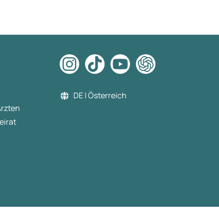
DE | Österreich
Ärzten
eirat