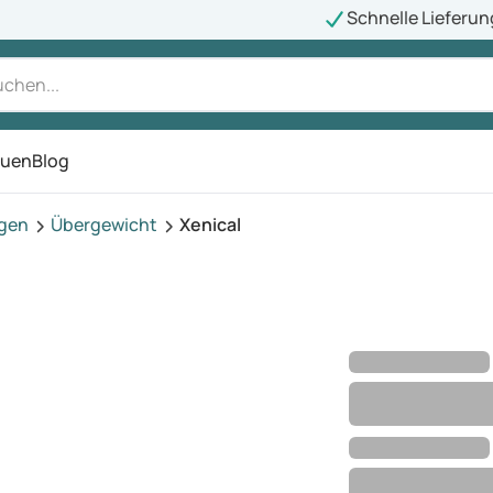
Schnelle Lieferun
auen
Blog
ü
agen
Übergewicht
Xenical