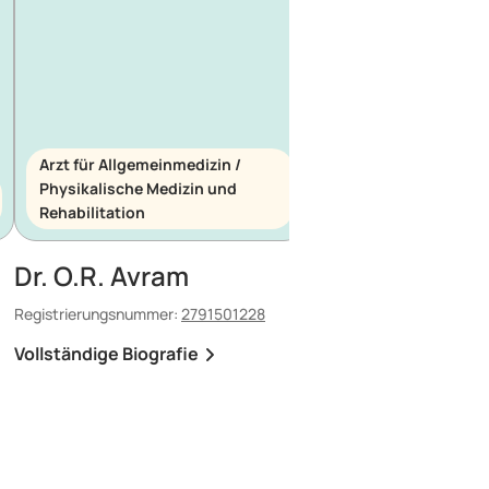
Arzt für Allgemeinmedizin /
Physikalische Medizin und
Arzt für Allgemeinme
Rehabilitation
Notfallmedizin
Dr. O.R. Avram
Dr. E. Maescu
Registrierungsnummer:
2791501228
Registrierungsnummer:
8
Vollständige Biografie
Vollständige Biografi