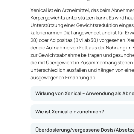
Xenical ist ein Arzneimittel, das beim Abnehm
Körpergewichts unterstützen kann. Es wird häu
Unterstützung einer Gewichtsreduktion eingeset
kalorienarmen Diät angewendet und ist für Er
28) oder Adipositas (BMI ab 30) vorgesehen. Xen
der die Aufnahme von Fett aus der Nahrung im 
zur Gewichtsabnahme beitragen und gesundhe
die mit Übergewicht in Zusammenhang stehen. 
unterschiedlich ausfallen und hängen von ein
ausgewogenen Ernährung ab.
Wirkung von Xenical – Anwendung als Abn
Der Wirkstoff Orlistat hemmt einen Teil der
Wie ist Xenical einzunehmen?
des aufgenommenen Fettes werden vom Körpe
Stuhl ausgeschieden. Dies kann helfen, die 
Überdosierung/vergessene Dosis/Absetzen
Gewichtsreduktion zu fördern. Xenical wirkt 