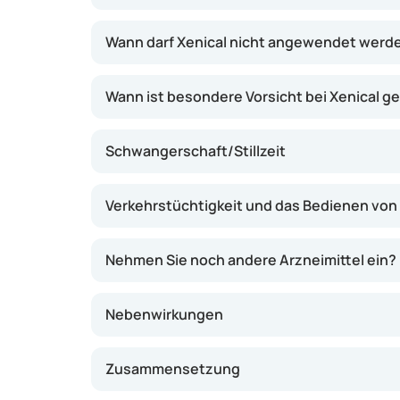
einer kalorienarmen, gemüse- und obstreiche
alleinige Abnehmpille oder Ersatz für eine L
Wann darf Xenical nicht angewendet werd
Wann ist besondere Vorsicht bei Xenical g
Schwangerschaft/Stillzeit
Verkehrstüchtigkeit und das Bedienen vo
Nehmen Sie noch andere Arzneimittel ein?
Nebenwirkungen
Zusammensetzung