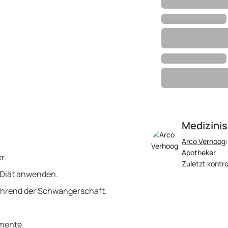
Medizinis
Arco Verhoog
Apotheker
r.
Zuletzt kontro
 Diät anwenden.
ährend der Schwangerschaft.
mente.