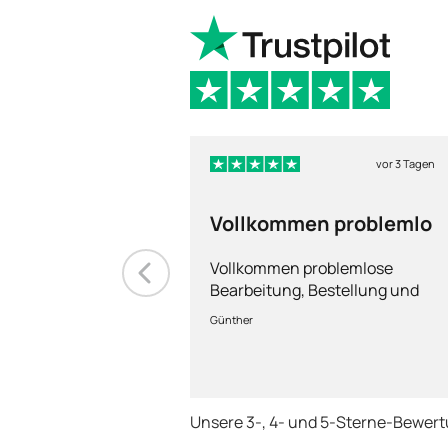
vor 3 Tagen
Vollkommen problemlo
Vollkommen problemlose
Bearbeitung, Bestellung und
Lieferung
Günther
Unsere 3-, 4- und 5-Sterne-Bewer