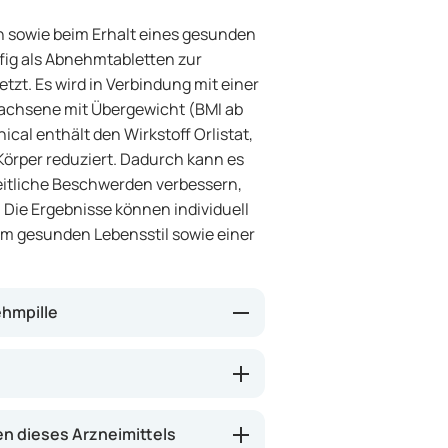
en sowie beim Erhalt eines gesunden
fig als Abnehmtabletten zur
zt. Es wird in Verbindung mit einer
wachsene mit Übergewicht (BMI ab
ical enthält den Wirkstoff Orlistat,
Körper reduziert. Dadurch kann es
itliche Beschwerden verbessern,
Die Ergebnisse können individuell
em gesunden Lebensstil sowie einer
ehmpille
 Fettverdauung im Darm. Rund 30 %
r nicht resorbiert und über den
Kalorienzufuhr zu senken und die
 dieses Arzneimittels
ausschließlich in Kombination mit