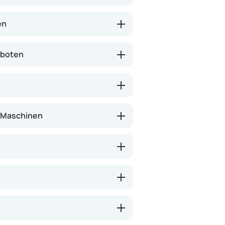
n Ernährung und ist nicht als
ebensstiländerung geeignet.
en
eboten
n Maschinen