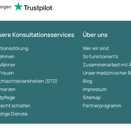
ungen
ere Konsultationsservices
Über uns
ktionsstörung
Wer wir sind
ehmen
So funktioniert's
 Männer
Zusammenarbeit mit 
 Frauen
Unser medizinischer B
chlechtskrankheiten (STD)
Blog
merzen
Impressum
tpflege
Sitemap
lecht schlafen
Partnerprogramm
tige Dienste