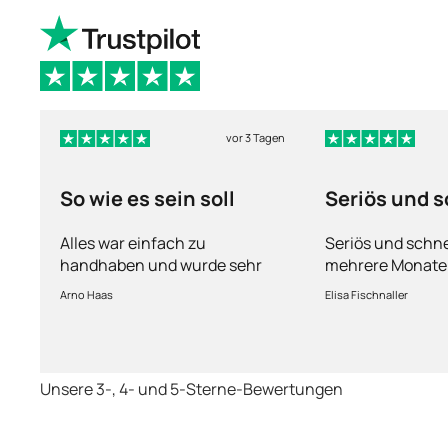
vor 3 Tagen
So wie es sein soll
Seriös und s
Alles war einfach zu
Seriös und schne
handhaben und wurde sehr
mehrere Monate
schnell geliefert.
fühle mich gut b
Arno Haas
Elisa Fischnaller
Unsere 3-, 4- und 5-Sterne-Bewertungen