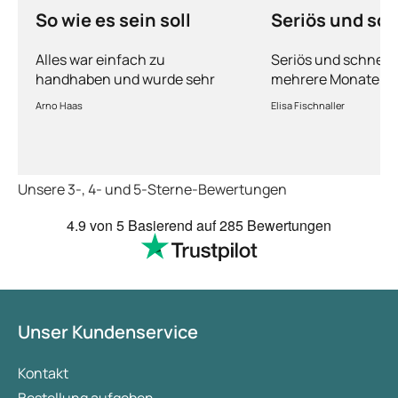
So wie es sein soll
Seriös und sch
Alles war einfach zu
Seriös und schnell,
handhaben und wurde sehr
mehrere Monate Ku
schnell geliefert.
fühle mich gut ber
Arno Haas
Elisa Fischnaller
Unsere 3-, 4- und 5-Sterne-Bewertungen
4.9
von 5
Basierend auf
285 Bewertungen
Unser Kundenservice
Kontakt
Bestellung aufgeben