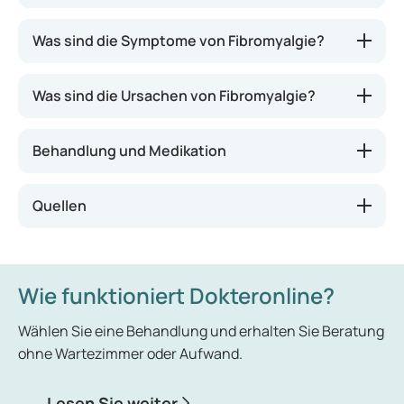
Personen, die an Fibromyalgie erkrankt sind, leiden
Was sind die Symptome von Fibromyalgie?
unter Schmerzen und Steifheit in der Muskulatur
sowie im Bindegewebe. Bei Betroffenen mit
Was sind die Ursachen von Fibromyalgie?
Fibromyalgie lassen sich keine Auffälligkeiten in der
Muskulatur oder im Bindegewebe feststellen. Die
Diagnose gestaltet sich daher schwierig, zudem
Behandlung und Medikation
existieren keine Medikamente, die eine Heilung der
Erkrankung ermöglichen.
Quellen
Wie funktioniert Dokteronline?
Wählen Sie eine Behandlung und erhalten Sie Beratung
ohne Wartezimmer oder Aufwand.
Lesen Sie weiter