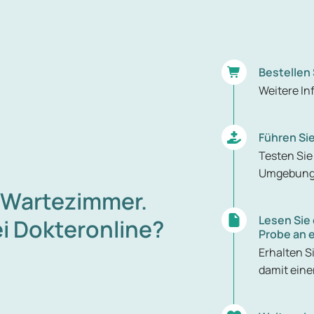
Bestellen 
Weitere I
Führen Si
Testen Sie 
Umgebun
 Wartezimmer.
Lesen Sie 
ei Dokteronline?
Probe an e
Erhalten S
damit eine