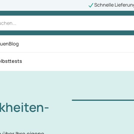
Schnelle Lieferun
auen
Blog
ü
lbsttests
kheiten-
 über Ihre eigene