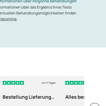
nformationen über mögliche Behandlungen
formationen über das Ergebnis Ihres Tests
entuellen Behandlungsmöglichkeiten finden
teronline
.
vor 11 Tagen
v
Bestellung Lieferung
Alles bestens
alles prompt…
funktioniert...