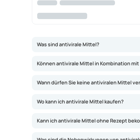
Was sind antivirale Mittel?
Wenn Sie aufgrund einer Virusinfektion erkra
Können antivirale Mittel in Kombination m
Infektionen zählen unter anderem Grippe, Lip
Der Einsatz antiviraler Mittel richtet sich na
Wann dürfen Sie keine antiviralen Mittel 
um eine Infektion mit dem Grippevirus zu ver
Krankheitsdauer zu verkürzen.
Wo kann ich antivirale Mittel kaufen?
Tamiflu wird von Ärztinnen und Ärzten aussch
mit geschwächtem Immunsystem oder Personen
Kann ich antivirale Mittel ohne Rezept b
sogenannten Neuraminidasehemmern, Arzneimit
Was sind die Nebenwirkungen von antiviral