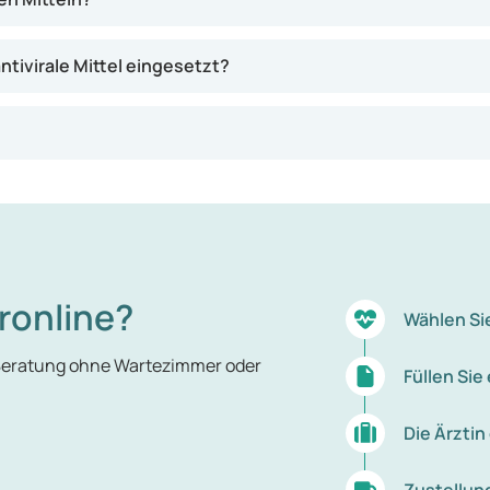
tivirale Mittel eingesetzt?
ronline?
Wählen Si
 Beratung ohne Wartezimmer oder
Füllen Si
Die Ärztin