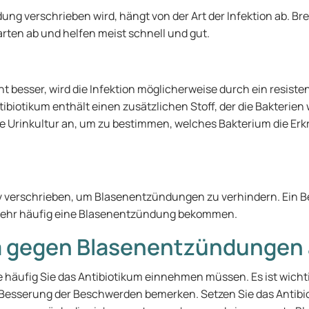
g verschrieben wird, hängt von der Art der Infektion ab. Bre
arten ab und helfen meist schnell und gut.
besser, wird die Infektion möglicherweise durch ein resisten
biotikum enthält einen zusätzlichen Stoff, der die Bakterie
ne Urinkultur an, um zu bestimmen, welches Bakterium die Er
 verschrieben, um Blasenentzündungen zu verhindern. Ein Beis
sehr häufig eine Blasenentzündung bekommen.
ka gegen Blasenentzündunge
e häufig Sie das Antibiotikum einnehmen müssen. Es ist wichti
Besserung der Beschwerden bemerken. Setzen Sie das Antibio