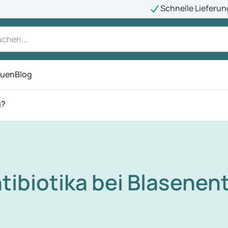
Schnelle Lieferun
auen
Blog
ü
g?
tibiotika bei Blasene