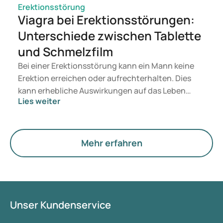
Erektionsstörung
Viagra bei Erektionsstörungen:
Unterschiede zwischen Tablette
und Schmelzfilm
Bei einer Erektionsstörung kann ein Mann keine
Erektion erreichen oder aufrechterhalten. Dies
kann erhebliche Auswirkungen auf das Leben
Lies weiter
haben, sowohl psychisch als auch physisch.
Anpassungen des Lebensstils können helfen, aber
es sind auch Medikamente zur Behandlung von
Erektionsproblemen erhältlich, wie zum Beispiel
Mehr erfahren
Viagra. Für viele Männer spielen Faktoren
innerhalb der Beziehung, wie Intimität und
Partnerzufriedenheit, eine Rolle bei der Erwägung
von Erektionsmedikamenten. Aber was passt nun
zu Ihrer Situation? Hier besprechen wir die
Unser Kundenservice
verschiedenen Darreichungsformen dieses