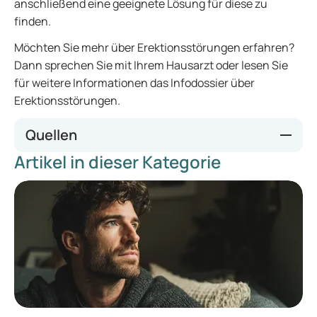
anschließend eine geeignete Lösung für diese zu
finden.
Möchten Sie mehr über Erektionsstörungen erfahren?
Dann sprechen Sie mit Ihrem Hausarzt oder lesen Sie
für weitere Informationen das Infodossier über
Erektionsstörungen.
Quellen
Artikel in dieser Kategorie
WebMD
Huffington Post
,
Everyday Health
,
Spiegel Online