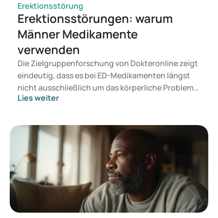
Erektionsstörung
Erektionsstörungen: warum
Männer Medikamente
verwenden
Die Zielgruppenforschung von Dokteronline zeigt
eindeutig, dass es bei ED-Medikamenten längst
nicht ausschließlich um das körperliche Problem
Lies weiter
geht. Aus der Umfrage wird ersichtlich, dass auch
Beziehung, Intimität und Selbstvertrauen eine
bedeutende Rolle bei der Entscheidungsfindung
spielen. In einer Umfrage unter 323 Männern, die
Interesse an ED-Medikamenten zeigten,
untersuchte Dokteronline, welche Motivationen,
Zweifel und Informationsbedürfnisse bei der Wahl
einer Behandlung eine Rolle spielen.