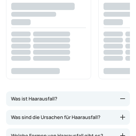
Was ist Haarausfall?
Haarausfall, auch als Haarverlust bezeichnet, ist
Was sind die Ursachen für Haarausfall?
der Verlust oder das Ausdünnen der Haare.
Meistens ist das Kopfhaar betroffen, jedoch kann
Welche Formen von Haarausfall gibt es?