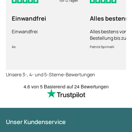
vor 12 Tagen
Einwandfrei
Alles bestens
Einwandfrei
Alles bestens von d
Bestellung bis zur 
Ware sorgfältig ver
As
Patrick Spirinelli
schnelle Lieferung
wieder.
Unsere 3-, 4- und 5-Sterne-Bewertungen
4.6
von 5
Basierend auf
24 Bewertungen
Unser Kundenservice