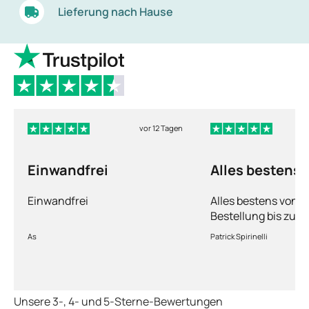
Lieferung nach Hause
vor 12 Tagen
Einwandfrei
Alles bestens
Einwandfrei
Alles bestens von d
Bestellung bis zur 
Ware sorgfältig ver
As
Patrick Spirinelli
schnelle Lieferung
wieder.
Unsere 3-, 4- und 5-Sterne-Bewertungen