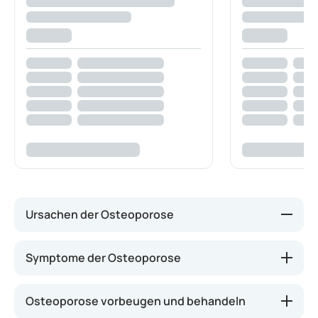
Ursachen der Osteoporose
Osteoporose tritt häufiger bei älteren Menschen
Symptome der Osteoporose
auf. Mit zunehmendem Alter verschiebt sich das
Gleichgewicht zwischen Knochenaufbau und -
Osteoporose vorbeugen und behandeln
abbau. Frauen während oder nach den