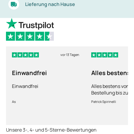
Lieferung nach Hause
vor 13 Tagen
Einwandfrei
Alles bestens
Einwandfrei
Alles bestens von d
Bestellung bis zur 
Ware sorgfältig ver
As
Patrick Spirinelli
schnelle Lieferung
wieder.
Unsere 3-, 4- und 5-Sterne-Bewertungen