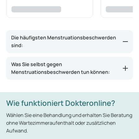
Die häufigsten Menstruationsbeschwerden
sind:
Kurz vor der Menstruation: gesteigerte
Was Sie selbst gegen
Reizbarkeit, Müdigkeit, schmerzende Brüste, ein
Menstruationsbeschwerden tun können:
Völlegefühl sowie Gewichtszunahme.
Während der Menstruation: Unterleibskrämpfe,
Kopfschmerzen und gelegentlich Übelkeit und
Wie funktioniert Dokteronline?
Erbrechen.
Am intensivsten werden
Wählen Sie eine Behandlung und erhalten Sie Beratung
Menstruationsbeschwerden zwischen dem 14. und
ohne Wartezimmeraufenthalt oder zusätzlichen
18. Lebensjahr wahrgenommen. Eine Möglichkeit
Aufwand.
zur Linderung von Menstruationsbeschwerden