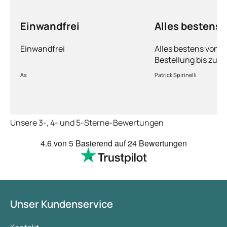
Einwandfrei
Alles bestens
Einwandfrei
Alles bestens von d
Bestellung bis zur 
Ware sorgfältig ver
As
Patrick Spirinelli
schnelle Lieferung
wieder.
Unsere 3-, 4- und 5-Sterne-Bewertungen
4.6
von 5
Basierend auf
24 Bewertungen
Unser Kundenservice