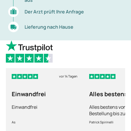
Der Arzt prüft Ihre Anfrage
Lieferung nach Hause
vor 14 Tagen
Einwandfrei
Alles bestens
Einwandfrei
Alles bestens von d
Bestellung bis zur 
Ware sorgfältig ver
As
Patrick Spirinelli
schnelle Lieferung