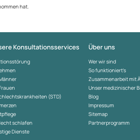
genommen hat.
ere Konsultationsservices
Über uns
ktionsstörung
Wer wir sind
ehmen
So funktioniert's
 Männer
Zusammenarbeit mit 
 Frauen
Unser medizinischer B
chlechtskrankheiten (STD)
Blog
merzen
Impressum
tpflege
Sitemap
lecht schlafen
Partnerprogramm
tige Dienste