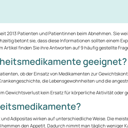
seit 2013 Patienten und Patientinnen beim Abnehmen. Sie weiß
ichzeitig betont sie, dass diese Informationen sollten einem 
 Artikel finden Sie ihre Antworten auf 9 häufig gestellte F
nkheitsmedikamente geeignet?
atienten, ob der Einsatz von Medikamenten zur Gewichtskontrol
e Krankengeschichte, die Lebensgewohnheiten und die anges
m Gewichtsverlust kein Ersatz für körperliche Aktivität oder
kheitsmedikamente?
nd Adipositas wirken auf unterschiedliche Weise. Die meis
hemmen den Appetit. Dadurch nimmt man täglich weniger Kalo