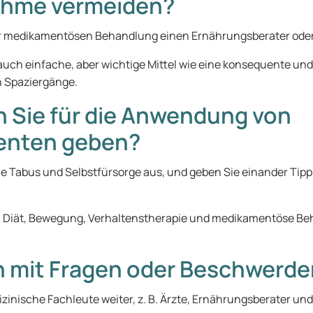
ahme vermeiden?
 der medikamentösen Behandlung einen Ernährungsberater ode
ch einfache, aber wichtige Mittel wie eine konsequente und
ch Spaziergänge.
n Sie für die Anwendung von
enten geben?
e Tabus und Selbstfürsorge aus, und geben Sie einander Tip
 Diät, Bewegung, Verhaltenstherapie und medikamentöse Behan
h mit Fragen oder Beschwerd
inische Fachleute weiter, z. B. Ärzte, Ernährungsberater und