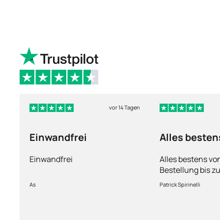
vor 14 Tagen
Einwandfrei
Alles besten
Einwandfrei
Alles bestens vo
Bestellung bis zu
Ware sorgfältig 
As
Patrick Spirinelli
schnelle Lieferu
wieder.