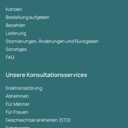
unterstützen Abnehmmedikamente die
Kontakt
Gewichtsreduktion, indem sie beispielsweise
Bestellung aufgeben
den Appetit zügeln oder die Fettaufnahme
Bezahlen
verringern? In diesem Artikel erfahren Sie,
Lieferung
wie Bewegung und Schlaf zur
Gewichtsabnahme beitragen und wie Sie
Stornierungen, Änderungen und Rückgaben
diese Faktoren für einen gesünderen
Sonstiges
Lebensstil optimieren können.
FAQ
Unsere Konsultationsservices
Erektionsstörung
Abnehmen
Für Männer
Für Frauen
Geschlechtskrankheiten (STD)
Schmerzen