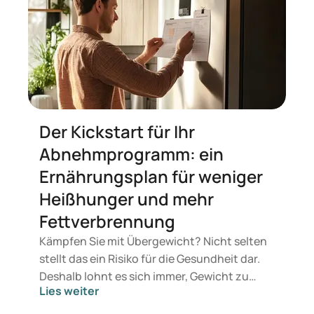
Der Kickstart für Ihr
Abnehmprogramm: ein
Ernährungsplan für weniger
Heißhunger und mehr
Fettverbrennung
Kämpfen Sie mit Übergewicht? Nicht selten
stellt das ein Risiko für die Gesundheit dar.
Deshalb lohnt es sich immer, Gewicht zu
Lies weiter
verlieren. Schon wenige Kilos weniger wirken
sich positiv auf Ihre Gesundheit aus. Zum