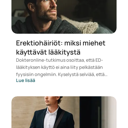
Erektiohäiriöt: miksi miehet
käyttävät lääkitystä
Dokteronline-tutkimus osoittaa, että ED-
lääkityksen käyttö ei aina liity pelkästään
fyysisiin ongelmiin. Kyselystä selviää, että
Lue lisää
myös parisuhde, läheisyyden tarve ja
itseluottamus vaikuttavat merkittävästi
päätöksentekoon. Dokteronline selvitti 323
miehen kyselyssä, jotka olivat kiinnostuneita
ED-lääkityksestä, mitkä motivaatiot,
epäilykset ja tiedontarpeet vaikuttavat
hoitovaihtoehdon valintaan.