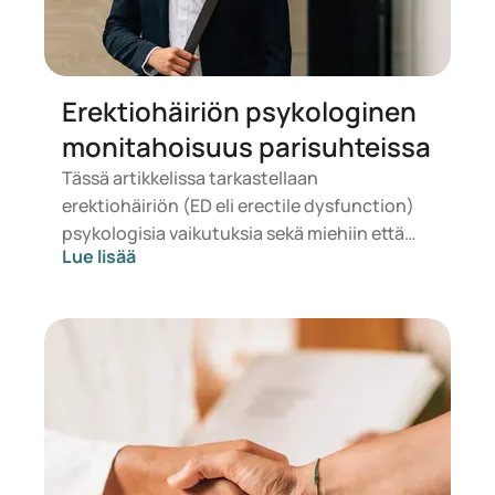
Erektiohäiriön psykologinen
monitahoisuus parisuhteissa
Tässä artikkelissa tarkastellaan
erektiohäiriön (ED eli erectile dysfunction)
psykologisia vaikutuksia sekä miehiin että
Lue lisää
naisiin parisuhteessa. Artikkelissa tutkitaan,
miten sitoutumiseen, kommunikaatioon,
rehellisyyteen, vastuuseen ja
haavoittuvuuteen perustuvat suhteet
kärsivät, kun erektiohäiriö vaikuttaa
seksuaaliseen läheisyyteen. Lue oivalluksia
ja käytännön ratkaisuja näiden haasteiden
käsittelemiseksi yhdessä.