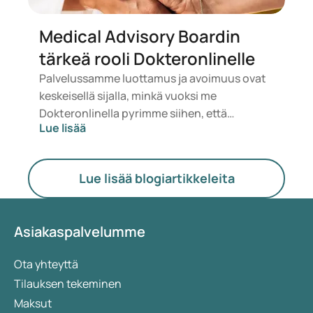
Medical Advisory Boardin
tärkeä rooli Dokteronlinelle
Palvelussamme luottamus ja avoimuus ovat
keskeisellä sijalla, minkä vuoksi me
Dokteronlinella pyrimme siihen, että
Lue lisää
asiakkaamme tuntevat olonsa turvalliseksi
jokaisen yhteydenoton yhteydessä.
Kutsumme sinut nyt kurkistamaan kulissien
Lue lisää blogiartikkeleita
taakse, missä turvallisuus ja
käyttäjäystävällisyys ovat etusijalla.
Asiakaspalvelumme
Ota yhteyttä
Tilauksen tekeminen
Maksut