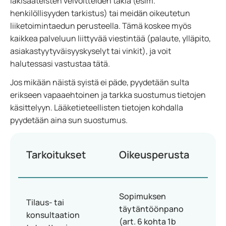
lakisääteisten velvoitteiden takia (esim.
henkilöllisyyden tarkistus) tai meidän oikeutetun
liiketoimintaedun perusteella. Tämä koskee myös
kaikkea palveluun liittyvää viestintää (palaute, ylläpito,
asiakastyytyväisyyskyselyt tai vinkit), ja voit
halutessasi vastustaa tätä.
Jos mikään näistä syistä ei päde, pyydetään sulta
erikseen vapaaehtoinen ja tarkka suostumus tietojen
käsittelyyn. Lääketieteellisten tietojen kohdalla
pyydetään aina sun suostumus.
Tarkoitukset
Oikeusperusta
Sopimuksen
Tilaus- tai
täytäntöönpano
konsultaation
(art. 6 kohta 1b