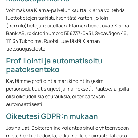
Voit maksaa Klarna-palvelun kautta. Klarna voi tehdä
luottotietojen tarkistuksen tätä varten, jolloin
(henkilö)tietoja käsitellään. Klarnan tiedot ovat: Klarna
Bank AB, rekisterinumero 556737-0431, Sveavägen 46,
111 34 Tukholma, Ruotsi.
Lue tästä
Klarnan
tietosuojaseloste.
Profiilointi ja automatisoitu
päätöksenteko
Käytämme profilointia markkinointiin (esim.
personoidut uutiskirjeet ja mainokset). Päätöksiä, joilla
olisi oikeudellisia seurauksia, ei tehdä täysin
automaattisesti.
Oikeutesi GDPR:n mukaan
Jos haluat, Dokteronline voi antaa sinulle yhteenvedon
niistä henkilötiedoista, jotka meillä on sinusta tallessa