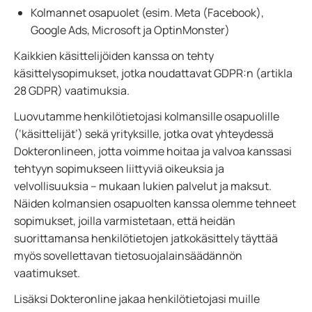
Kolmannet osapuolet (esim. Meta (Facebook),
Google Ads, Microsoft ja OptinMonster)
Kaikkien käsittelijöiden kanssa on tehty
käsittelysopimukset, jotka noudattavat GDPR:n (artikla
28 GDPR) vaatimuksia.
Luovutamme henkilötietojasi kolmansille osapuolille
(‘käsittelijät’) sekä yrityksille, jotka ovat yhteydessä
Dokteronlineen, jotta voimme hoitaa ja valvoa kanssasi
tehtyyn sopimukseen liittyviä oikeuksia ja
velvollisuuksia – mukaan lukien palvelut ja maksut.
Näiden kolmansien osapuolten kanssa olemme tehneet
sopimukset, joilla varmistetaan, että heidän
suorittamansa henkilötietojen jatkokäsittely täyttää
myös sovellettavan tietosuojalainsäädännön
vaatimukset.
Lisäksi Dokteronline jakaa henkilötietojasi muille