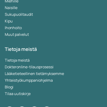
Miehille
Naisille
Sukupuolitaudit
Kipu
Ihonhoito
Muut palvelut
Tietoja meistä
Tietoja meistä
Dokteronline-tilausprosessi
Lääketieteellinen tietämyksemme
Yhteistyökumppaniohjelma
Blogi
Tilaa uutiskirje