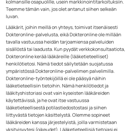
kolmansille osapuolille, usein markkinointitarkoituksiin.
Teemme tämän vain, jos olet antanut siihen selkeän
luvan.
Lääkärit, joihin meillä on yhteys, toimivat itsenäisesti
Dokteronline-palvelusta, eikä Dokteronline ole millään
tavalla vastuussa heidän tarjoamiensa palveluiden
sisällöstä tai laadusta. Kun pyydät verkkokonsultaatiota,
Dokteronline kerää lääkäreille (lääketieteelliset)
henkilötietosi. Nämä tiedot säilytetään suojatussa
ympäristössä Dokteronline-palvelimen palvelimilla.
Dokteronline-työntekijöillä ei ole pääsyä näihin
lääketieteellisiin tietoihin. Nämä henkilötiedot ja
lääkityshistoriasi ovat vain kyseisten lääkäreiden
käytettävissä, ja he ovat itse vastuussa
lääketieteellisestä potilastiedostostasi ja siihen
liittyvästä tietojen käsittelystä. Olemme sopineet
lääkäreiden kanssa järjestelyistä, joilla varmistetaan
yksityisyytesi (oikeudet). Lääketieteellisiä tietojasi ei