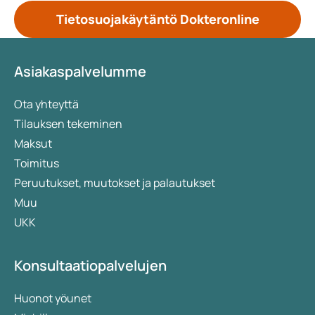
Tietosuojakäytäntö Dokteronline
Asiakaspalvelumme
Ota yhteyttä
Tilauksen tekeminen
Maksut
Toimitus
Peruutukset, muutokset ja palautukset
Muu
UKK
Konsultaatiopalvelujen
Huonot yöunet