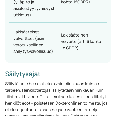
(ylläpito ja
kohta 1f GDPR)
asiakastyytyväisyyst
utkimus)
Lakisääteiset
Lakisääteinen
velvoitteet (esim.
velvoite (art. 6 kohta
verotuksellinen
1c GDPR)
säilytysvelvollisuus)
Säilytysajat
Säilytämme henkilötietoja vain niin kauan kuin on
tarpeen. Henkilötietojasi säilytetään niin kauan kuin
tilisi on aktiivinen. Tilisi – mukaan lukien siihen liitetyt
henkilötiedot – poistetaan Dokteronlinen toimesta, jos
et ole kirjautunut sisään neljään vuoteen tai neljä