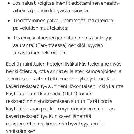
Jos haluat, (digitaalinen) tiedottaminen ehealth-
aiheista ja niihin liittyvistä asioista;
Tiedottaminen palveluidemme tai lääkäreiden
palveluiden muutoksista;
Tekemiesi tilausten järjestäminen, käsittely ja
seuranta; (Tarvittaessa) henkilöllisyyden
tarkistuksen tekeminen.
Edellä mainittujen tietojen lisäksi käsittelemme myös
henkilötietoja, jotka annat erilaisten kampanjoiden ja
toimintojen, kuten Tell a Friendin, yhteydessä. Kun
kaveri rekisteröityy sun henkilökohtaisen linkin kautta,
käytetään uniikkia koodia (UUID) tämän
rekisteröinnin yhdistämiseen suhun. Tätä koodia
käytetään vaan palkkion myöntämiseen sulle, kun
kaveri rekisteröityy. Kun kaveri lähettää
rekisteröintilomakkeen, hän hyväksyy tämän
yhdistämisen.