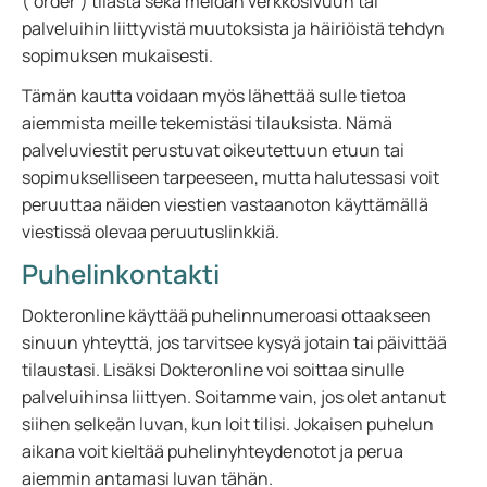
(‘order’) tilasta sekä meidän verkkosivuun tai
palveluihin liittyvistä muutoksista ja häiriöistä tehdyn
sopimuksen mukaisesti.
Tämän kautta voidaan myös lähettää sulle tietoa
aiemmista meille tekemistäsi tilauksista. Nämä
palveluviestit perustuvat oikeutettuun etuun tai
sopimukselliseen tarpeeseen, mutta halutessasi voit
peruuttaa näiden viestien vastaanoton käyttämällä
viestissä olevaa peruutuslinkkiä.
Puhelinkontakti
Dokteronline käyttää puhelinnumeroasi ottaakseen
sinuun yhteyttä, jos tarvitsee kysyä jotain tai päivittää
tilaustasi. Lisäksi Dokteronline voi soittaa sinulle
palveluihinsa liittyen. Soitamme vain, jos olet antanut
siihen selkeän luvan, kun loit tilisi. Jokaisen puhelun
aikana voit kieltää puhelinyhteydenotot ja perua
aiemmin antamasi luvan tähän.