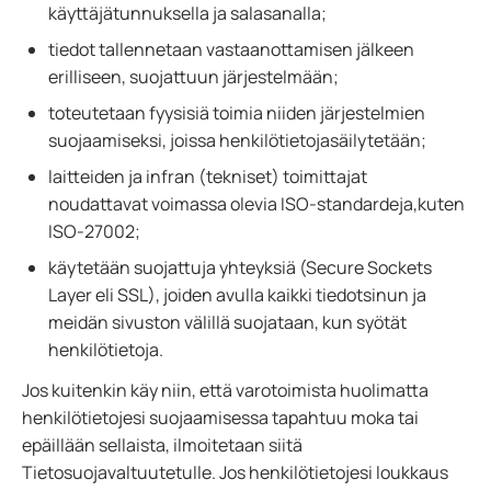
käyttäjätunnuksella ja salasanalla;
tiedot tallennetaan vastaanottamisen jälkeen
erilliseen, suojattuun järjestelmään;
toteutetaan fyysisiä toimia niiden järjestelmien
suojaamiseksi, joissa henkilötietojasäilytetään;
laitteiden ja infran (tekniset) toimittajat
noudattavat voimassa olevia ISO-standardeja,kuten
ISO-27002;
käytetään suojattuja yhteyksiä (Secure Sockets
Layer eli SSL), joiden avulla kaikki tiedotsinun ja
meidän sivuston välillä suojataan, kun syötät
henkilötietoja.
Jos kuitenkin käy niin, että varotoimista huolimatta
henkilötietojesi suojaamisessa tapahtuu moka tai
epäillään sellaista, ilmoitetaan siitä
Tietosuojavaltuutetulle. Jos henkilötietojesi loukkaus