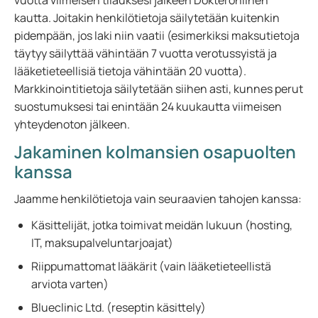
vuotta viimeisen tilauksesi jälkeen Dokteronlinen
kautta. Joitakin henkilötietoja säilytetään kuitenkin
pidempään, jos laki niin vaatii (esimerkiksi maksutietoja
täytyy säilyttää vähintään 7 vuotta verotussyistä ja
lääketieteellisiä tietoja vähintään 20 vuotta).
Markkinointitietoja säilytetään siihen asti, kunnes perut
suostumuksesi tai enintään 24 kuukautta viimeisen
yhteydenoton jälkeen.
Jakaminen kolmansien osapuolten
kanssa
Jaamme henkilötietoja vain seuraavien tahojen kanssa:
Käsittelijät, jotka toimivat meidän lukuun (hosting,
IT, maksupalveluntarjoajat)
Riippumattomat lääkärit (vain lääketieteellistä
arviota varten)
Blueclinic Ltd. (reseptin käsittely)