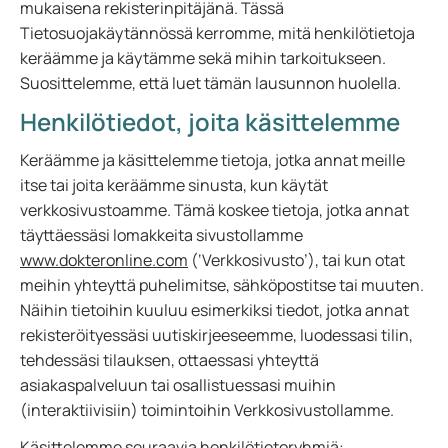
mukaisena rekisterinpitäjänä. Tässä
Tietosuojakäytännössä kerromme, mitä henkilötietoja
keräämme ja käytämme sekä mihin tarkoitukseen.
Suosittelemme, että luet tämän lausunnon huolella.
Henkilötiedot, joita käsittelemme
Keräämme ja käsittelemme tietoja, jotka annat meille
itse tai joita keräämme sinusta, kun käytät
verkkosivustoamme. Tämä koskee tietoja, jotka annat
täyttäessäsi lomakkeita sivustollamme
www.dokteronline.com
(‘Verkkosivusto’), tai kun otat
meihin yhteyttä puhelimitse, sähköpostitse tai muuten.
Näihin tietoihin kuuluu esimerkiksi tiedot, jotka annat
rekisteröityessäsi uutiskirjeeseemme, luodessasi tilin,
tehdessäsi tilauksen, ottaessasi yhteyttä
asiakaspalveluun tai osallistuessasi muihin
(interaktiivisiin) toimintoihin Verkkosivustollamme.
Käsittelemme seuraavia henkilötietoryhmiä: