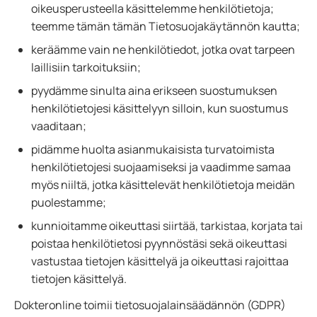
oikeusperusteella käsittelemme henkilötietoja;
teemme tämän tämän Tietosuojakäytännön kautta;
keräämme vain ne henkilötiedot, jotka ovat tarpeen
laillisiin tarkoituksiin;
pyydämme sinulta aina erikseen suostumuksen
henkilötietojesi käsittelyyn silloin, kun suostumus
vaaditaan;
pidämme huolta asianmukaisista turvatoimista
henkilötietojesi suojaamiseksi ja vaadimme samaa
myös niiltä, jotka käsittelevät henkilötietoja meidän
puolestamme;
kunnioitamme oikeuttasi siirtää, tarkistaa, korjata tai
poistaa henkilötietosi pyynnöstäsi sekä oikeuttasi
vastustaa tietojen käsittelyä ja oikeuttasi rajoittaa
tietojen käsittelyä.
Dokteronline toimii tietosuojalainsäädännön (GDPR)