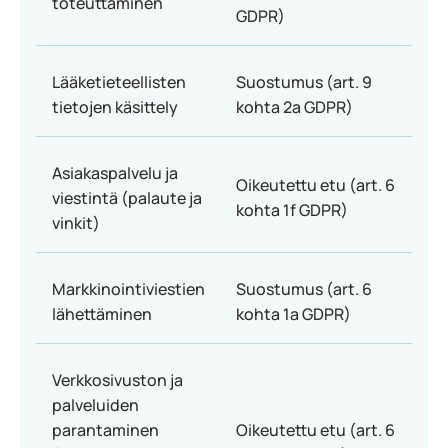
toteuttaminen
GDPR)
Lääketieteellisten
Suostumus (art. 9
tietojen käsittely
kohta 2a GDPR)
Asiakaspalvelu ja
Oikeutettu etu (art. 6
viestintä (palaute ja
kohta 1f GDPR)
vinkit)
Markkinointiviestien
Suostumus (art. 6
lähettäminen
kohta 1a GDPR)
Verkkosivuston ja
palveluiden
parantaminen
Oikeutettu etu (art. 6