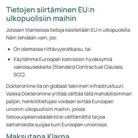
Tietojen siirtäminen EU:n
ulkopuolisiin maihin
Joissain tilanteissa tietoja käsitellään EU:n ulkopuolella.
Näin tehdään vain, jos:
On olemassa riittävyysratkaisu, tai
Käytämme Euroopan komission hyväksymiä
vakiolausekkeita (Standard Contractual Clauses,
SCC).
Dokteronline:lla on globaali tekninen infrastruktuuri.
Vaikka Dokteronline yrittää välttää tätä mahdollisimman
paljon, henkilötietojasi voidaan siirtää Euroopan
unionin ulkopuolisiin maihin, joissa
tietosuojalainsäädäntö ei välttämättä tarjoa
samanlaista suojaa kuin Euroopan unionissa.
Maksutapa Klarna