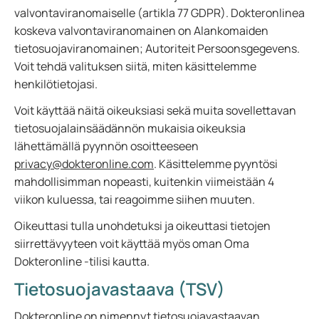
valvontaviranomaiselle (artikla 77 GDPR). Dokteronlinea
koskeva valvontaviranomainen on Alankomaiden
tietosuojaviranomainen; Autoriteit Persoonsgegevens.
Voit tehdä valituksen siitä, miten käsittelemme
henkilötietojasi.
Voit käyttää näitä oikeuksiasi sekä muita sovellettavan
tietosuojalainsäädännön mukaisia oikeuksia
lähettämällä pyynnön osoitteeseen
privacy@dokteronline.com
. Käsittelemme pyyntösi
mahdollisimman nopeasti, kuitenkin viimeistään 4
viikon kuluessa, tai reagoimme siihen muuten.
Oikeuttasi tulla unohdetuksi ja oikeuttasi tietojen
siirrettävyyteen voit käyttää myös oman Oma
Dokteronline -tilisi kautta.
Tietosuojavastaava (TSV)
Dokteronline on nimennyt tietosuojavastaavan.