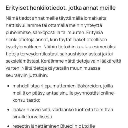
Erityiset henkilötiedot, jotka annat meille
Nämä tiedot annat meille täyttämällä lomakkeita
nettisivuillamme tai ottamalla meihin yhteyttä
puhelimitse, sähköpostilla tai muuten. Erityisiä
henkilötietoja annat, kun täytät lääketieteellisen
kyselylomakkeen. Näihin tietoihin kuuluu esimerkiksi
tietoja terveydentilastasi, sairaushistoriastasi ja/tai
seksielämästäsi. Keräämme näitä tietoja vain lääkäreitä
varten. Näitä tietoja käytetään muun muassa
seuraaviin juttuihin:
mahdollistaa riippumattomien lääkäreiden, joilla
meillä on pääsy, antaa sinulle pyynnöstäsi online-
konsultaatio;
lääkärin arvio siitä, voidaanko tuotteita toimittaa
sinulle turvallisesti
reseptin lähettäminen Blueclinic Ltd:lle