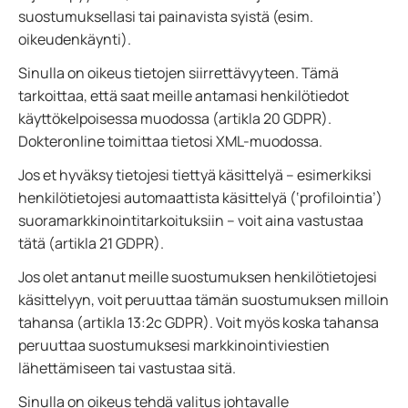
suostumuksellasi tai painavista syistä (esim.
oikeudenkäynti).
Sinulla on oikeus tietojen siirrettävyyteen. Tämä
tarkoittaa, että saat meille antamasi henkilötiedot
käyttökelpoisessa muodossa (artikla 20 GDPR).
Dokteronline toimittaa tietosi XML-muodossa.
Jos et hyväksy tietojesi tiettyä käsittelyä – esimerkiksi
henkilötietojesi automaattista käsittelyä (‘profilointia’)
suoramarkkinointitarkoituksiin – voit aina vastustaa
tätä (artikla 21 GDPR).
Jos olet antanut meille suostumuksen henkilötietojesi
käsittelyyn, voit peruuttaa tämän suostumuksen milloin
tahansa (artikla 13:2c GDPR). Voit myös koska tahansa
peruuttaa suostumuksesi markkinointiviestien
lähettämiseen tai vastustaa sitä.
Sinulla on oikeus tehdä valitus johtavalle