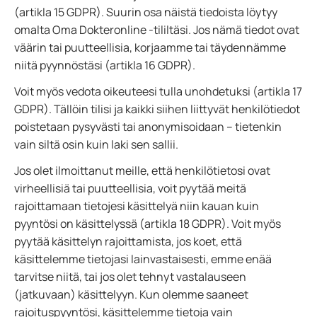
(artikla 15 GDPR). Suurin osa näistä tiedoista löytyy
omalta Oma Dokteronline -tililtäsi. Jos nämä tiedot ovat
väärin tai puutteellisia, korjaamme tai täydennämme
niitä pyynnöstäsi (artikla 16 GDPR).
Voit myös vedota oikeuteesi tulla unohdetuksi (artikla 17
GDPR). Tällöin tilisi ja kaikki siihen liittyvät henkilötiedot
poistetaan pysyvästi tai anonymisoidaan – tietenkin
vain siltä osin kuin laki sen sallii.
Jos olet ilmoittanut meille, että henkilötietosi ovat
virheellisiä tai puutteellisia, voit pyytää meitä
rajoittamaan tietojesi käsittelyä niin kauan kuin
pyyntösi on käsittelyssä (artikla 18 GDPR). Voit myös
pyytää käsittelyn rajoittamista, jos koet, että
käsittelemme tietojasi lainvastaisesti, emme enää
tarvitse niitä, tai jos olet tehnyt vastalauseen
(jatkuvaan) käsittelyyn. Kun olemme saaneet
rajoituspyyntösi, käsittelemme tietoja vain