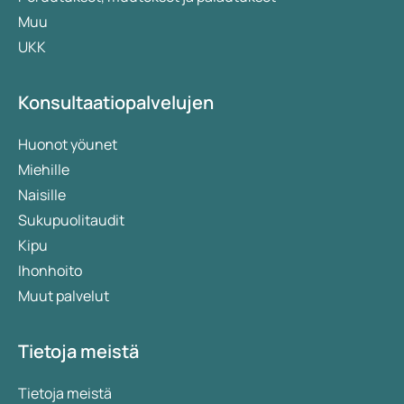
Hyönteismyrkkyallergia
. Tämä voi olla vakava
Muu
allergia, esimerkiksi mehiläisen- tai
UKK
ampiaisenpisto. Silloin voi tulla punaisia
näppylöitä ympäri kehoa, mutta myös huulet,
silmät ja kaula voivat turvota, mikä voi aiheuttaa
Konsultaatiopalvelujen
hengitysvaikeuksia. Myös anafylaktinen sokki
(verenpaineen lasku ja sydämen rytmihäiriöt)
Huonot yöunet
voi esiintyä.
Miehille
Auringonallergia
. Auringonallergiassa ei
Naisille
tarvitse olla pitkään auringossa. Joskus
Sukupuolitaudit
muutama minuutti riittää aiheuttamaan
Kipu
kutisevan ihon ja/tai näppylöitä. Tämä allergia
Ihonhoito
esiintyy pääasiassa naisilla ja vaaleaihoisilla.
Muut palvelut
Tietyt lääkkeet tai kosmetiikka voivat yhtäkkiä
tehdä ihon herkäksi auringonvalolle, vaikka
Tietoja meistä
aiemmin ei olisi ollut ongelmia. Tätä allergian
muotoa kutsutaan fotoallergiaksi.
Tietoja meistä
Lääkeaineallergia
. Tietyt lääkkeet, kuten