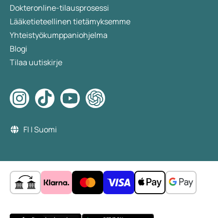
Dokteronline-tilausprosessi
antibiootit ja tietyt hormonit, voivat aiheuttaa
Lääketieteellinen tietämyksemme
allergisen reaktion. Penisilliini on tästä tunnettu
Yhteistyökumppaniohjelma
esimerkki.
Blogi
Tilaa uutiskirje
FI | Suomi