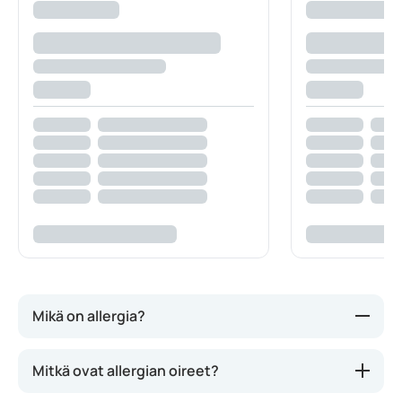
Mikä on allergia?
Allergisessa reaktiossa ihmisen
Mitkä ovat allergian oireet?
immuunijärjestelmä reagoi ulkoisiin aineisiin, joihin