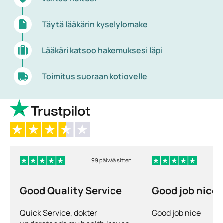
hyönteisten pistoille, kun taas "tavallisessa"
astmassa yliherkkyyttä voi olla myös
Täytä lääkärin kyselylomake
tupakansavulle, rasitukselle tai säätilan
muutoksille.
Lääkäri katsoo hakemuksesi läpi
Lemmikkieläinallergia
. Tämäkin on
hengitysteiden kautta tuleva allergia.
Toimitus suoraan kotiovelle
Allergeenit eivät ole, kuten usein luullaan,
eläinten karvat, vaan hilse, virtsa, sylki ja
ulosteet.
Kosketusallergia
. Tässä voi olla kyse
monenlaisista aineista, jotka joutuvat iholle.
Esimerkkejä ovat lateksi, nikkeli, kromi,
99 päivää sitten
hajusteet, säilöntäaineet, kosmetiikka, liimat,
kasvit, kemikaalit hiusväreissä ja
Good Quality Service
Good job nice
permanenttiaineissa (kampaajaihottuma) sekä
nahkavaatteet. Kosketusallergian oireet
Quick Service, dokter
Good job nice
(ekseema, näppylät) voivat ilmaantua heti tai