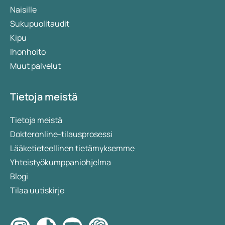
Naisille
Sukupuolitaudit
Kipu
Ihonhoito
Muut palvelut
Tietoja meistä
Tietoja meistä
Dokteronline-tilausprosessi
Lääketieteellinen tietämyksemme
Yhteistyökumppaniohjelma
Blogi
Tilaa uutiskirje