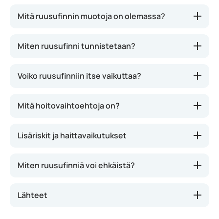
Kyseessä on krooninen ihosairaus, jossa erityisesti
Mitä ruusufinnin muotoja on olemassa?
poskissa, nenässä ja otsassa näkyy
kirkkaanpunaisia läiskiä.
Miten ruusufinni tunnistetaan?
Ruusufinniä esiintyy erityisesti vaaleaihoisilla, ja
nimi tarkoittaa kirjaimellisesti ‘punainen kuin
ruusu’. Punaisten läiskien lisäksi voi tulla
Voiko ruusufinniin itse vaikuttaa?
näppylöitä, finnejä ja näkyviä verisuonia.Lisäksi
ruusufinnistä kärsivät punastuvat helpommin.
Mitä hoitovaihtoehtoja on?
Ruusufinniä esiintyy eniten 30–50-vuotiailla
naisilla.
Lisäriskit ja haittavaikutukset
Miten ruusufinniä voi ehkäistä?
Lähteet