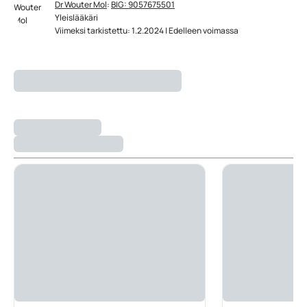
Dr Wouter Mol
:
BIG: 9057675501
Yleislääkäri
Viimeksi tarkistettu: 1.2.2024 | Edelleen voimassa