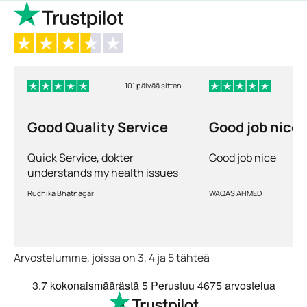
101 päivää sitten
Good Quality Service
Good job nice
Quick Service, dokter
Good job nice
understands my health issues
and good diagnosis
Ruchika Bhatnagar
WAQAS AHMED
Arvostelumme, joissa on 3, 4 ja 5 tähteä
3.7
kokonaismäärästä 5
Perustuu
4675 arvostelua