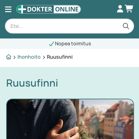
Nopea toimitus
Ihonhoito
Ruusufinni
Ruusufinni