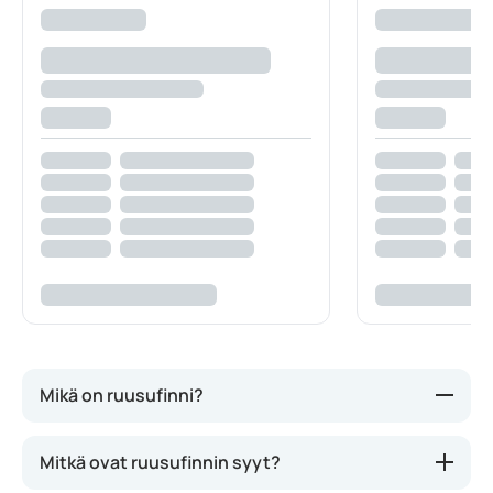
Mikä on ruusufinni?
Ruusufinni näyttää vähän samalta kuin akne,
Mitkä ovat ruusufinnin syyt?
mutta sillä ei ole mitään tekemistä aknen kanssa.