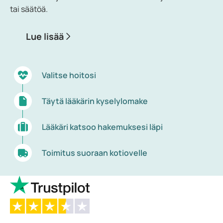
hitaasti tai liian nopeasti. Hitaasti toimivaa
tai säätöä.
kilpirauhasta kutsutaan hypotyreoosiksi ja liian
nopeasti toimivaa hypertyreoosiksi. Näissä
Lue lisää
tapauksissa hormoneja tuotetaan joko liian vähän
tai liikaa. Hypotyreoosia esiintyy paljon useammin
naisilla kuin miehillä, ja riski kasvaa iän myötä.
Valitse hoitosi
Täytä lääkärin kyselylomake
Lääkäri katsoo hakemuksesi läpi
Toimitus suoraan kotiovelle