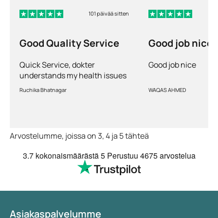
101 päivää sitten
Good Quality Service
Good job nice
Quick Service, dokter
Good job nice
understands my health issues
and good diagnosis
Ruchika Bhatnagar
WAQAS AHMED
Arvostelumme, joissa on 3, 4 ja 5 tähteä
3.7
kokonaismäärästä 5
Perustuu
4675 arvostelua
Asiakaspalvelumme